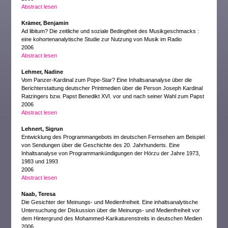
Abstract lesen
Krämer, Benjamin
Ad libitum? Die zeitliche und soziale Bedingtheit des Musikgeschmacks :
eine kohortenanalytische Studie zur Nutzung von Musik im Radio
2006
Abstract lesen
Lehmer, Nadine
Vom Panzer-Kardinal zum Pope-Star? Eine Inhaltsananalyse über die
Berichterstattung deutscher Printmedien über die Person Joseph Kardinal
Ratzingers bzw. Papst Benedikt XVI. vor und nach seiner Wahl zum Papst
2006
Abstract lesen
Lehnert, Sigrun
Entwicklung des Programmangebots im deutschen Fernsehen am Beispiel
von Sendungen über die Geschichte des 20. Jahrhunderts. Eine
Inhaltsanalyse von Programmankündigungen der Hörzu der Jahre 1973,
1983 und 1993
2006
Abstract lesen
Naab, Teresa
Die Gesichter der Meinungs- und Medienfreiheit. Eine inhaltsanalytische
Untersuchung der Diskussion über die Meinungs- und Medienfreiheit vor
dem Hintergrund des Mohammed-Karikaturenstreits in deutschen Medien
2006