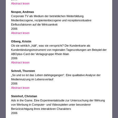
Abstract lesen
Nosper, Andreas
Corporate TV als Medium der betrieblichen Weiterbildung.
Medienbezogene, rezipientenbezogene und rezeptionssituative
Einflussfaktoren auf die Wirksamkeit
2006
Abstract lesen
Olberg, Kristin
Ob sie wirklich „hält“, was sie verspricht? Die Kundenkarte als
Kundenbindungsinstrument von regionalen Tageszeitungen am Beispiel der
ABOplus-Card der Verlagsgruppe Rhein Main
2006
Abstract lesen
Schroll, Thorsten
„So und so ist das Leben dahingegangen“. Eine qualitative Analyse der
Mediennutzung im Lebensverlauf
2006
Abstract lesen
Steinhof, Christian
Ads in the Game. Eine Experimentalstudie zur Untersuchung der Wirkung
von Werbung in Computer- und Videospielen unter besonderer
Berücksichtigung ihres interaktiven Charakters
2006