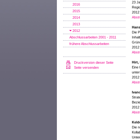
23 Ja
2016
Regi
2015
2012
Abstr
2014
2013
Hans
2012
Die P
Abschlussarbeiten 2001 - 2011
Inhal
Grüne
frühere Abschlussarbeiten
2012
Abstr
Hirt,
Druckversion dieser Seite
Eine 
Seite versenden
unter
2012
Abstr
Ivan
Strat
Bezi
2012
Abstr
Keld
Die n
Kolla
Unte