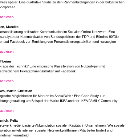
hres später. Eine qualitative Studie zu den Rahmenbedingungen in der bulgarischen
onalpresse
act lesen
en, Mareike
ersonalisierung politischer Kommunikation im Sozialen Online-Netzwerk. Eine
tsanalyse der Kommunikation von Bundespolitikern der FDP und Bündnis 90/Die
n auf Facebook zur Ermittlung von Personalisierungstaktiken und -strategien
act lesen
 Florian
Frage der Technik? Eine empirische Klassifikation von Nutzertypen mit
schiedlichem Privatsphäre-Verhalten auf Facebook
act lesen
ovs, Martin Christian
egische Möglichkeiten für Marken im Social Web : Eine Case Study zur
ehungsgestaltung am Beispiel der Marke IKEA und der IKEA FAMILY Community
act lesen
enich, Felix
etzwerkmedienbasierte Akkumulation sozialen Kapitals in Unternehmen. Wie soziale
boration mittels interner sozialer Netzwerkplattformen Mitarbeiter fördert und
rnehmen vorantreibt