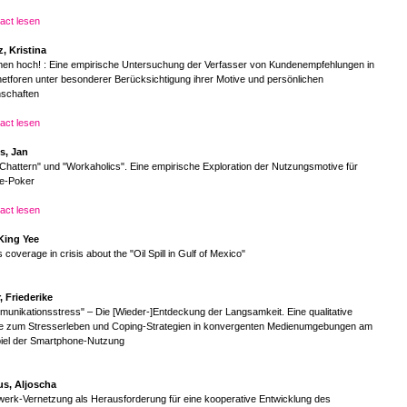
act lesen
, Kristina
en hoch! : Eine empirische Untersuchung der Verfasser von Kundenempfehlungen in
netforen unter besonderer Berücksichtigung ihrer Motive und persönlichen
nschaften
act lesen
s, Jan
Chattern" und "Workaholics". Eine empirische Exploration der Nutzungsmotive für
ne-Poker
act lesen
 King Yee
 coverage in crisis about the "Oil Spill in Gulf of Mexico"
, Friederike
unikationsstress" – Die [Wieder-]Entdeckung der Langsamkeit. Eine qualitative
ie zum Stresserleben und Coping-Strategien in konvergenten Medienumgebungen am
piel der Smartphone-Nutzung
us, Aljoscha
erk-Vernetzung als Herausforderung für eine kooperative Entwicklung des