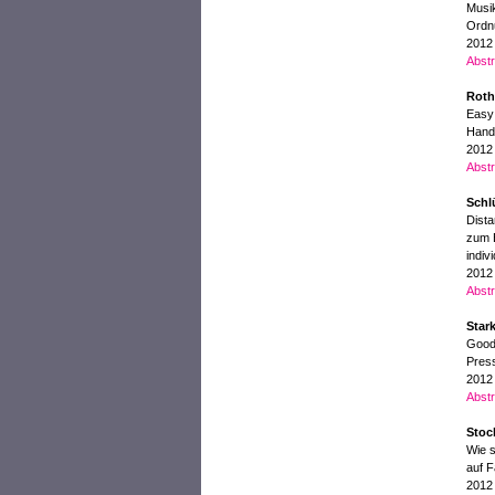
Musik
Ordnu
2012
Abstr
Roth
Easy 
Handl
2012
Abstr
Schl
Dista
zum E
indiv
2012
Abstr
Star
Good
Press
2012
Abstr
Stoc
Wie s
auf F
2012