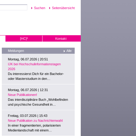
Seitenübersicht
[HC]²
Kontakt
Meldungen
Alle
Montag, 06.07.2026 | 20:51
IJK bei Hochschulinformationstagen
2026
Du interessierst Dich für ein Bachelor-
oder Masterstudium in den…
Montag, 06.07.2026 | 12:31
Neue Publikationen!
Das interdisziplinäre Buch „Wohlbefinden
und psychische Gesundheit in…
Freitag, 03.07.2026 | 15:43
Neue Publikation zu Nachrichtenwahl
In einer fragmentierten, polarisierten
Medienlandschaft mit einem…