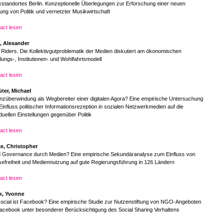
standortes Berlin. Konzeptionelle Überlegungen zur Erforschung einer neuen
ng von Politik und vernetzter Musikwirtschaft
act lesen
, Alexander
Riders. Die Kollektivgutproblematik der Medien diskutiert am ökonomischen
ungs-, Institutionen- und Wohlfahrtsmodell
act lesen
üter, Michael
nzüberwindung als Wegbereiter einer digitalen Agora? Eine empirische Untersuchung
influss politischer Informationsrezeption in sozialen Netzwerkmedien auf die
iduellen Einstellungen gegenüber Politik
act lesen
ke, Christopher
 Governance durch Medien? Eine empirische Sekundäranalyse zum Einfluss von
efreiheit und Mediennutzung auf gute Regierungsführung in 126 Ländern
act lesen
k, Yvonne
ocial ist Facebook? Eine empirische Studie zur Nutzenstiftung von NGO-Angeboten
acebook unter besonderer Berücksichtigung des Social Sharing Verhaltens