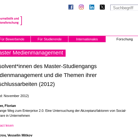
Für Bewerbende
Für Studierende
Internationales
Forschung
aster Medienmanagement
solvent*innen des Master-Studiengangs
dienmanagement und die Themen ihrer
chlussarbeiten (2012)
nd: November 2012)
r, Florian
ange Weg zum Enterprise 2.0. Eine Untersuchung der Akzeptanzfaktoren von Social-
ware in Unternehmen
act lesen
trov, Vesselin Mitkov