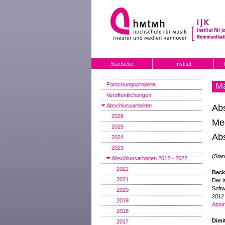
Startseite
Institut
M
Forschungsprojekte
Veröffentlichungen
Abschlussarbeiten
Ab
2026
Me
2025
Abs
2024
2023
(Sta
Abschlussarbeiten 2012 - 2022
2022
Becke
2021
Der l
Soft
2020
2012
2019
Abstr
2018
Dimi
2017