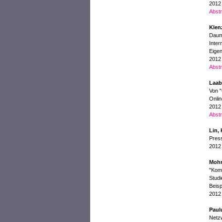
2012
Abstr
Klenz
Daum
Inter
Eige
2012
Abstr
Laab
Von "
Onli
2012
Abstr
Lin,
Press
2012
Mohr
"Komm
Stud
Beis
2012
Paul
Netzw