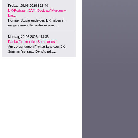
Freitag, 26.06.2026 | 15:40
IJK-Podcast: BAM! Bock auf Morgen –
Die…
Hörtipp: Studierende des IJK haben im
vergangenen Semester eigene…
Montag, 22.06.2026 | 13:36
Danke für ein tolles Sommerfest!
Am vergangenen Freitag fand das IJK-
Sommerfest statt. Den Auftakt…