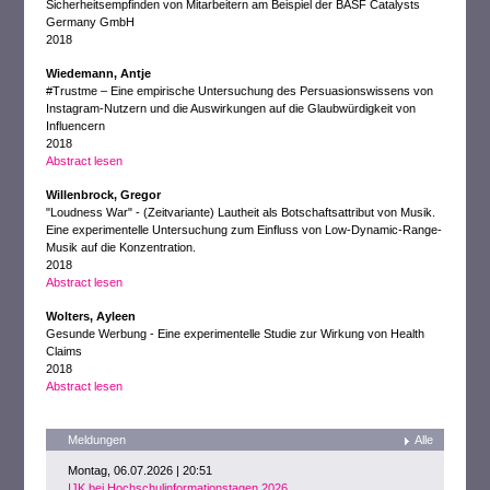
Sicherheitsempfinden von Mitarbeitern am Beispiel der BASF Catalysts
Germany GmbH
2018
Wiedemann, Antje
#Trustme – Eine empirische Untersuchung des Persuasionswissens von
Instagram-Nutzern und die Auswirkungen auf die Glaubwürdigkeit von
Influencern
2018
Abstract lesen
Willenbrock, Gregor
"Loudness War" - (Zeitvariante) Lautheit als Botschaftsattribut von Musik.
Eine experimentelle Untersuchung zum Einfluss von Low-Dynamic-Range-
Musik auf die Konzentration.
2018
Abstract lesen
Wolters, Ayleen
Gesunde Werbung - Eine experimentelle Studie zur Wirkung von Health
Claims
2018
Abstract lesen
Meldungen
Alle
Montag, 06.07.2026 | 20:51
IJK bei Hochschulinformationstagen 2026