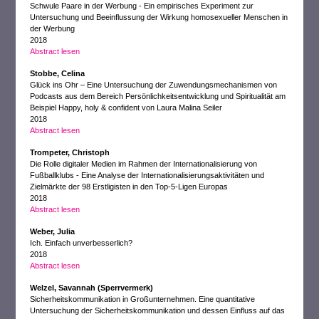
Schwule Paare in der Werbung - Ein empirisches Experiment zur
Untersuchung und Beeinflussung der Wirkung homosexueller Menschen in
der Werbung
2018
Abstract lesen
Stobbe, Celina
Glück ins Ohr – Eine Untersuchung der Zuwendungsmechanismen von
Podcasts aus dem Bereich Persönlichkeitsentwicklung und Spiritualität am
Beispiel Happy, holy & confident von Laura Malina Seiler
2018
Abstract lesen
Trompeter, Christoph
Die Rolle digitaler Medien im Rahmen der Internationalisierung von
Fußballklubs - Eine Analyse der Internationalisierungsaktivitäten und
Zielmärkte der 98 Erstligisten in den Top-5-Ligen Europas
2018
Abstract lesen
Weber, Julia
Ich. Einfach unverbesserlich?
2018
Abstract lesen
Welzel, Savannah (Sperrvermerk)
Sicherheitskommunikation in Großunternehmen. Eine quantitative
Untersuchung der Sicherheitskommunikation und dessen Einfluss auf das