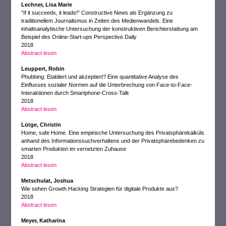
Lechner, Lisa Marie
“If it succeeds, it leads!” Constructive News als Ergänzung zu
traditionellem Journalismus in Zeiten des Medienwandels. Eine
inhaltsanalytische Untersuchung der konstruktiven Berichterstattung am
Beispiel des Online-Start-ups Perspective Daily
2018
Abstract lesen
Leuppert, Robin
Phubbing: Etabliert und akzeptiert? Eine quantitative Analyse des
Einflusses sozialer Normen auf die Unterbrechung von Face-to-Face-
Interaktionen durch Smartphone-Cross-Talk
2018
Abstract lesen
Lütge, Christin
Home, safe Home. Eine empirische Untersuchung des Privatsphärekalküls
anhand des Informationssuchverhaltens und der Privatsphärebedenken zu
smarten Produkten im vernetzten Zuhause
2018
Abstract lesen
Metschulat, Joshua
Wie sehen Growth Hacking Strategien für digitale Produkte aus?
2018
Abstract lesen
Meyer, Katharina