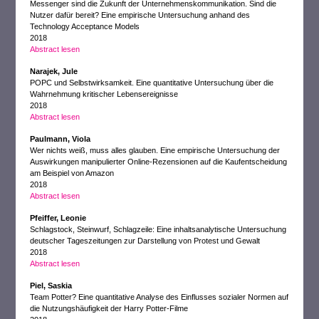
Messenger sind die Zukunft der Unternehmenskommunikation. Sind die
Nutzer dafür bereit? Eine empirische Untersuchung anhand des
Technology Acceptance Models
2018
Abstract lesen
Narajek, Jule
POPC und Selbstwirksamkeit. Eine quantitative Untersuchung über die
Wahrnehmung kritischer Lebensereignisse
2018
Abstract lesen
Paulmann, Viola
Wer nichts weiß, muss alles glauben. Eine empirische Untersuchung der
Auswirkungen manipulierter Online-Rezensionen auf die Kaufentscheidung
am Beispiel von Amazon
2018
Abstract lesen
Pfeiffer, Leonie
Schlagstock, Steinwurf, Schlagzeile: Eine inhaltsanalytische Untersuchung
deutscher Tageszeitungen zur Darstellung von Protest und Gewalt
2018
Abstract lesen
Piel, Saskia
Team Potter? Eine quantitative Analyse des Einflusses sozialer Normen auf
die Nutzungshäufigkeit der Harry Potter-Filme