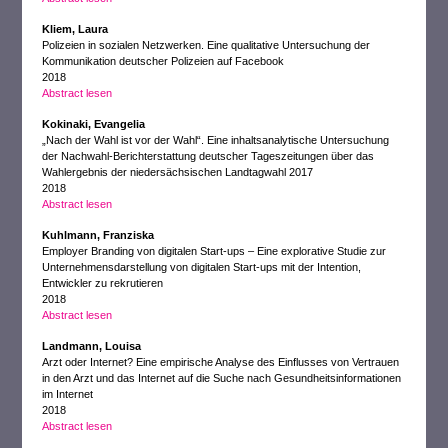
Kliem, Laura
Polizeien in sozialen Netzwerken. Eine qualitative Untersuchung der
Kommunikation deutscher Polizeien auf Facebook
2018
Abstract lesen
Kokinaki, Evangelia
„Nach der Wahl ist vor der Wahl“. Eine inhaltsanalytische Untersuchung
der Nachwahl-Berichterstattung deutscher Tageszeitungen über das
Wahlergebnis der niedersächsischen Landtagwahl 2017
2018
Abstract lesen
Kuhlmann, Franziska
Employer Branding von digitalen Start-ups – Eine explorative Studie zur
Unternehmensdarstellung von digitalen Start-ups mit der Intention,
Entwickler zu rekrutieren
2018
Abstract lesen
Landmann, Louisa
Arzt oder Internet? Eine empirische Analyse des Einflusses von Vertrauen
in den Arzt und das Internet auf die Suche nach Gesundheitsinformationen
im Internet
2018
Abstract lesen