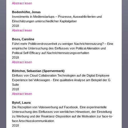
Abstract lesen
Bodenhöfer, Jonas
Investments in Medienstartups – Prozesse, Auswahlkriterien und
Einschätzungen unterschiedlicher Kapitalgeber
2018
Abstract lesen
Boos, Caroline
Führt mehr Politikverdrossenheit zu weniger Nachrichtennutzung? – Eine
empirische Untersuchung des Einflusses von Political Alienation und
Political Self-Efficacy auf Nachrichtennutzungsverhalten
2018
Abstract lesen
Böttcher, Sebastian (Sperrvermerk)
Einfluss von Cloud Collaboration Technologien auf die Digital Employee
Experience bei Volkswagen - Eine qualitative Analyse am Beispiel der G
Suite
2018
Abstract lesen
Bytof, Laura
Die Rezeption von Videowerbung auf Facebook. Eine experimentelle
Untersuchung des Einflusses von werblichen Hinweisen, der Einstellung
zu Werbung und der Reaktanz-Disposition auf die Motivation zur face-to-
face Anschlusskommunikation
2018