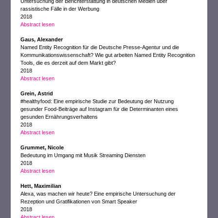
Untersuchung der Berichterstattung in deutschen Medien über
rassistische Fälle in der Werbung
2018
Abstract lesen
Gaus, Alexander
Named Entity Recognition für die Deutsche Presse-Agentur und die
Kommunikationswissenschaft? Wie gut arbeiten Named Entity Recognition
Tools, die es derzeit auf dem Markt gibt?
2018
Abstract lesen
Grein, Astrid
#healthyfood: Eine empirische Studie zur Bedeutung der Nutzung
gesunder Food-Beiträge auf Instagram für die Determinanten eines
gesunden Ernährungsverhaltens
2018
Abstract lesen
Grummet, Nicole
Bedeutung im Umgang mit Musik Streaming Diensten
2018
Abstract lesen
Hett, Maximilian
Alexa, was machen wir heute? Eine empirische Untersuchung der
Rezeption und Gratifikationen von Smart Speaker
2018
Abstract lesen