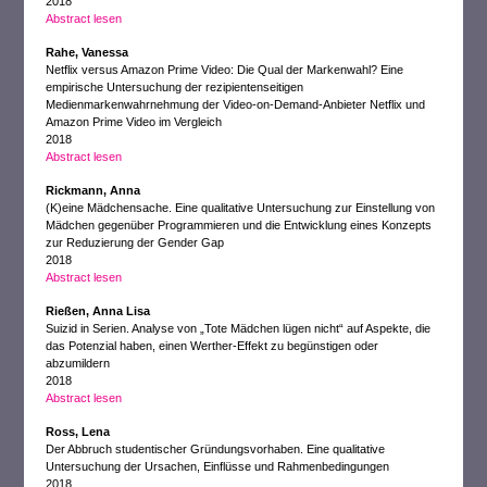
2018
Abstract lesen
Rahe, Vanessa
Netflix versus Amazon Prime Video: Die Qual der Markenwahl? Eine
empirische Untersuchung der rezipientenseitigen
Medienmarkenwahrnehmung der Video-on-Demand-Anbieter Netflix und
Amazon Prime Video im Vergleich
2018
Abstract lesen
Rickmann, Anna
(K)eine Mädchensache. Eine qualitative Untersuchung zur Einstellung von
Mädchen gegenüber Programmieren und die Entwicklung eines Konzepts
zur Reduzierung der Gender Gap
2018
Abstract lesen
Rießen, Anna Lisa
Suizid in Serien. Analyse von „Tote Mädchen lügen nicht“ auf Aspekte, die
das Potenzial haben, einen Werther-Effekt zu begünstigen oder
abzumildern
2018
Abstract lesen
Ross, Lena
Der Abbruch studentischer Gründungsvorhaben. Eine qualitative
Untersuchung der Ursachen, Einflüsse und Rahmenbedingungen
2018