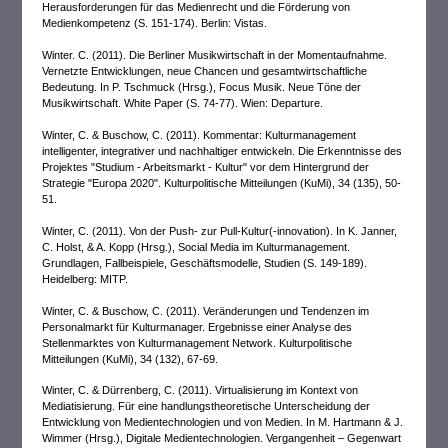
Herausforderungen für das Medienrecht und die Förderung von
Medienkompetenz (S. 151-174). Berlin: Vistas.
Winter. C. (2011). Die Berliner Musikwirtschaft in der Momentaufnahme.
Vernetzte Entwicklungen, neue Chancen und gesamtwirtschaftliche
Bedeutung. In P. Tschmuck (Hrsg.), Focus Musik. Neue Töne der
Musikwirtschaft. White Paper (S. 74-77). Wien: Departure.
Winter, C. & Buschow, C. (2011). Kommentar: Kulturmanagement
intelligenter, integrativer und nachhaltiger entwickeln. Die Erkenntnisse des
Projektes "Studium - Arbeitsmarkt - Kultur" vor dem Hintergrund der
Strategie "Europa 2020". Kulturpolitische Mitteilungen (KuMi), 34 (135), 50-
51.
Winter, C. (2011). Von der Push- zur Pull-Kultur(-innovation). In K. Janner,
C. Holst, & A. Kopp (Hrsg.), Social Media im Kulturmanagement.
Grundlagen, Fallbeispiele, Geschäftsmodelle, Studien (S. 149-189).
Heidelberg: MITP.
Winter, C. & Buschow, C. (2011). Veränderungen und Tendenzen im
Personalmarkt für Kulturmanager. Ergebnisse einer Analyse des
Stellenmarktes von Kulturmanagement Network. Kulturpolitische
Mitteilungen (KuMi), 34 (132), 67-69.
Winter, C. & Dürrenberg, C. (2011). Virtualisierung im Kontext von
Mediatisierung. Für eine handlungstheoretische Unterscheidung der
Entwicklung von Medientechnologien und von Medien. In M. Hartmann & J.
Wimmer (Hrsg.), Digitale Medientechnologien. Vergangenheit – Gegenwart