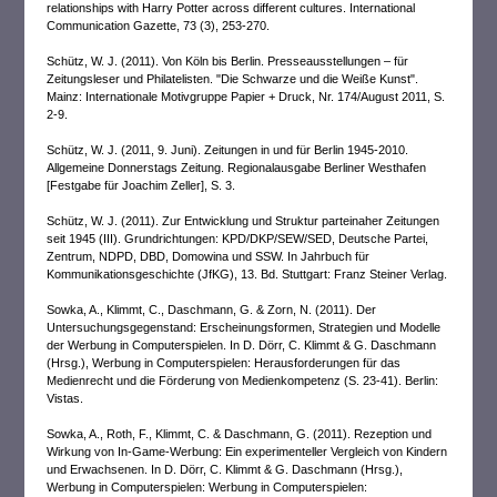
relationships with Harry Potter across different cultures. International
Communication Gazette, 73 (3), 253-270.
Schütz, W. J. (2011). Von Köln bis Berlin. Presseausstellungen – für
Zeitungsleser und Philatelisten. "Die Schwarze und die Weiße Kunst".
Mainz: Internationale Motivgruppe Papier + Druck, Nr. 174/August 2011, S.
2-9.
Schütz, W. J. (2011, 9. Juni). Zeitungen in und für Berlin 1945-2010.
Allgemeine Donnerstags Zeitung. Regionalausgabe Berliner Westhafen
[Festgabe für Joachim Zeller], S. 3.
Schütz, W. J. (2011). Zur Entwicklung und Struktur parteinaher Zeitungen
seit 1945 (III). Grundrichtungen: KPD/DKP/SEW/SED, Deutsche Partei,
Zentrum, NDPD, DBD, Domowina und SSW. In Jahrbuch für
Kommunikationsgeschichte (JfKG), 13. Bd. Stuttgart: Franz Steiner Verlag.
Sowka, A., Klimmt, C., Daschmann, G. & Zorn, N. (2011). Der
Untersuchungsgegenstand: Erscheinungsformen, Strategien und Modelle
der Werbung in Computerspielen. In D. Dörr, C. Klimmt & G. Daschmann
(Hrsg.), Werbung in Computerspielen: Herausforderungen für das
Medienrecht und die Förderung von Medienkompetenz (S. 23-41). Berlin:
Vistas.
Sowka, A., Roth, F., Klimmt, C. & Daschmann, G. (2011). Rezeption und
Wirkung von In-Game-Werbung: Ein experimenteller Vergleich von Kindern
und Erwachsenen. In D. Dörr, C. Klimmt & G. Daschmann (Hrsg.),
Werbung in Computerspielen: Werbung in Computerspielen: