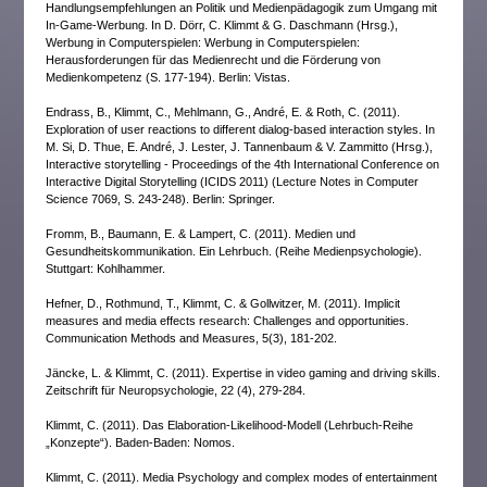
Handlungsempfehlungen an Politik und Medienpädagogik zum Umgang mit
In-Game-Werbung. In D. Dörr, C. Klimmt & G. Daschmann (Hrsg.),
Werbung in Computerspielen: Werbung in Computerspielen:
Herausforderungen für das Medienrecht und die Förderung von
Medienkompetenz (S. 177-194). Berlin: Vistas.
Endrass, B., Klimmt, C., Mehlmann, G., André, E. & Roth, C. (2011).
Exploration of user reactions to different dialog-based interaction styles. In
M. Si, D. Thue, E. André, J. Lester, J. Tannenbaum & V. Zammitto (Hrsg.),
Interactive storytelling - Proceedings of the 4th International Conference on
Interactive Digital Storytelling (ICIDS 2011) (Lecture Notes in Computer
Science 7069, S. 243-248). Berlin: Springer.
Fromm, B., Baumann, E. & Lampert, C. (2011). Medien und
Gesundheitskommunikation. Ein Lehrbuch. (Reihe Medienpsychologie).
Stuttgart: Kohlhammer.
Hefner, D., Rothmund, T., Klimmt, C. & Gollwitzer, M. (2011). Implicit
measures and media effects research: Challenges and opportunities.
Communication Methods and Measures, 5(3), 181-202.
Jäncke, L. & Klimmt, C. (2011). Expertise in video gaming and driving skills.
Zeitschrift für Neuropsychologie, 22 (4), 279-284.
Klimmt, C. (2011). Das Elaboration-Likelihood-Modell (Lehrbuch-Reihe
„Konzepte“). Baden-Baden: Nomos.
Klimmt, C. (2011). Media Psychology and complex modes of entertainment