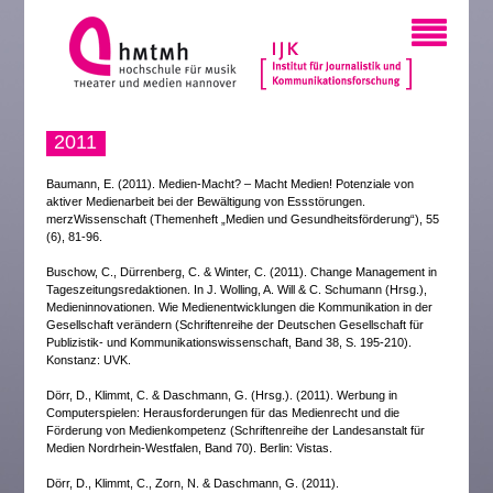
2011
Baumann, E. (2011). Medien-Macht? – Macht Medien! Potenziale von
aktiver Medienarbeit bei der Bewältigung von Essstörungen.
merzWissenschaft (Themenheft „Medien und Gesundheitsförderung“), 55
(6), 81-96.
Buschow, C., Dürrenberg, C. & Winter, C. (2011). Change Management in
Tageszeitungsredaktionen. In J. Wolling, A. Will & C. Schumann (Hrsg.),
Medieninnovationen. Wie Medienentwicklungen die Kommunikation in der
Gesellschaft verändern (Schriftenreihe der Deutschen Gesellschaft für
Publizistik- und Kommunikationswissenschaft, Band 38, S. 195-210).
Konstanz: UVK.
Dörr, D., Klimmt, C. & Daschmann, G. (Hrsg.). (2011). Werbung in
Computerspielen: Herausforderungen für das Medienrecht und die
Förderung von Medienkompetenz (Schriftenreihe der Landesanstalt für
Medien Nordrhein-Westfalen, Band 70). Berlin: Vistas.
Dörr, D., Klimmt, C., Zorn, N. & Daschmann, G. (2011).