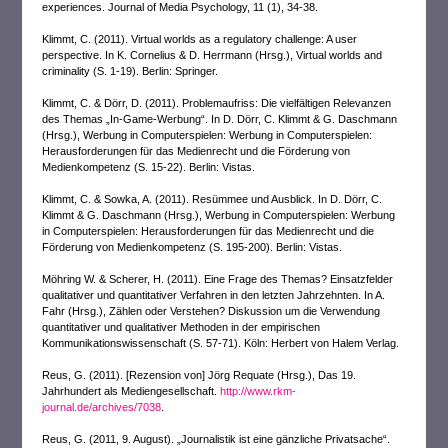
experiences. Journal of Media Psychology, 11 (1), 34-38.
Klimmt, C. (2011). Virtual worlds as a regulatory challenge: A user
perspective. In K. Cornelius & D. Herrmann (Hrsg.), Virtual worlds and
criminality (S. 1-19).
Berlin: Springer.
Klimmt, C. & Dörr, D. (2011). Problemaufriss: Die vielfältigen Relevanzen
des Themas „In-Game-Werbung“. In D. Dörr, C. Klimmt & G. Daschmann
(Hrsg.), Werbung in Computerspielen: Werbung in Computerspielen:
Herausforderungen für das Medienrecht und die Förderung von
Medienkompetenz (S. 15-22). Berlin: Vistas.
Klimmt, C. & Sowka, A. (2011). Resümmee und Ausblick. In D. Dörr, C.
Klimmt & G. Daschmann (Hrsg.), Werbung in Computerspielen: Werbung
in Computerspielen: Herausforderungen für das Medienrecht und die
Förderung von Medienkompetenz (S. 195-200). Berlin: Vistas.
Möhring W. & Scherer, H. (2011). Eine Frage des Themas? Einsatzfelder
qualitativer und quantitativer Verfahren in den letzten Jahrzehnten. In A.
Fahr (Hrsg.), Zählen oder Verstehen? Diskussion um die Verwendung
quantitativer und qualitativer Methoden in der empirischen
Kommunikationswissenschaft (S. 57-71). Köln: Herbert von Halem Verlag.
Reus, G. (2011). [Rezension von] Jörg Requate (Hrsg.), Das 19.
Jahrhundert als Mediengesellschaft.
http://www.rkm-
journal.de/archives/7038
.
Reus, G. (2011, 9. August). „Journalistik ist eine gänzliche Privatsache“.