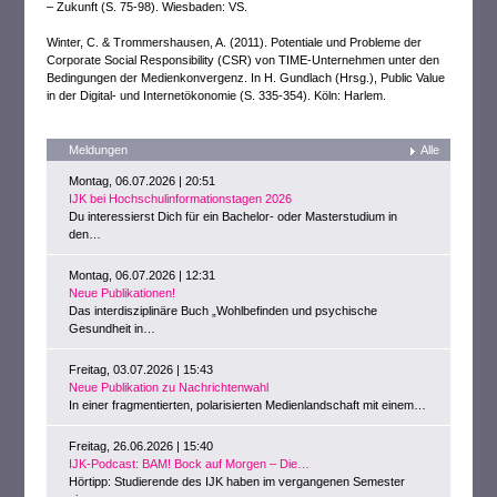
– Zukunft (S. 75-98). Wiesbaden: VS.
Winter, C. & Trommershausen, A. (2011). Potentiale und Probleme der
Corporate Social Responsibility (CSR) von TIME-Unternehmen unter den
Bedingungen der Medienkonvergenz. In H. Gundlach (Hrsg.), Public Value
in der Digital- und Internetökonomie (S. 335-354). Köln: Harlem.
Meldungen
Alle
Montag, 06.07.2026 | 20:51
IJK bei Hochschulinformationstagen 2026
Du interessierst Dich für ein Bachelor- oder Masterstudium in
den…
Montag, 06.07.2026 | 12:31
Neue Publikationen!
Das interdisziplinäre Buch „Wohlbefinden und psychische
Gesundheit in…
Freitag, 03.07.2026 | 15:43
Neue Publikation zu Nachrichtenwahl
In einer fragmentierten, polarisierten Medienlandschaft mit einem…
Freitag, 26.06.2026 | 15:40
IJK-Podcast: BAM! Bock auf Morgen – Die…
Hörtipp: Studierende des IJK haben im vergangenen Semester