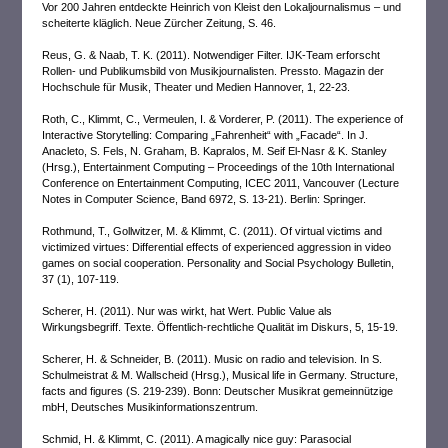
Vor 200 Jahren entdeckte Heinrich von Kleist den Lokaljournalismus – und
scheiterte kläglich. Neue Zürcher Zeitung, S. 46.
Reus, G. & Naab, T. K. (2011). Notwendiger Filter. IJK-Team erforscht
Rollen- und Publikumsbild von Musikjournalisten. Pressto. Magazin der
Hochschule für Musik, Theater und Medien Hannover, 1, 22-23.
Roth, C., Klimmt, C., Vermeulen, I. & Vorderer, P. (2011). The experience of
Interactive Storytelling: Comparing „Fahrenheit“ with „Facade“. In J.
Anacleto, S. Fels, N. Graham, B. Kapralos, M. Seif El-Nasr & K. Stanley
(Hrsg.), Entertainment Computing – Proceedings of the 10th International
Conference on Entertainment Computing, ICEC 2011, Vancouver (Lecture
Notes in Computer Science, Band 6972, S. 13-21). Berlin: Springer.
Rothmund, T., Gollwitzer, M. & Klimmt, C. (2011). Of virtual victims and
victimized virtues: Differential effects of experienced aggression in video
games on social cooperation. Personality and Social Psychology Bulletin,
37 (1), 107-119.
Scherer, H. (2011). Nur was wirkt, hat Wert. Public Value als
Wirkungsbegriff. Texte. Öffentlich-rechtliche Qualität im Diskurs, 5, 15-19.
Scherer, H. & Schneider, B. (2011). Music on radio and television. In S.
Schulmeistrat & M. Wallscheid (Hrsg.), Musical life in Germany. Structure,
facts and figures (S. 219-239). Bonn: Deutscher Musikrat gemeinnützige
mbH, Deutsches Musikinformationszentrum.
Schmid, H. & Klimmt, C. (2011). A magically nice guy: Parasocial