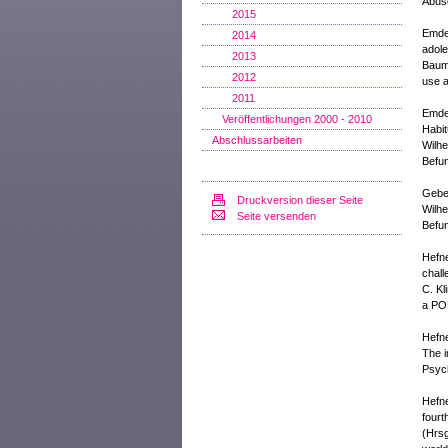
Abus
2015
Emde-
2014
adole
2013
Baumg
2012
use a
2011
Emde-
Veröffentlichungen 2000 - 2010
Habit
Abschlussarbeiten
Wilhe
Befu
Geber
Druckversion dieser Seite
Wilhe
Seite versenden
Befu
Hefne
chall
C. Kl
a POP
Hefne
The i
Psych
Hefne
fourt
(Hrsg