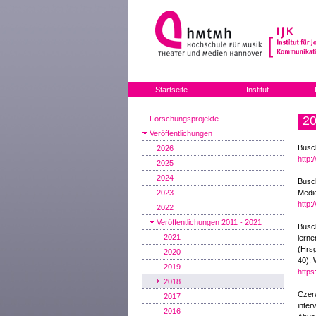
Startseite
Institut
2
Forschungsprojekte
Veröffentlichungen
Busch
2026
http:
2025
2024
Busc
2023
Medie
http:
2022
Veröffentlichungen 2011 - 2021
Busch
2021
lern
(Hrsg
2020
40). 
2019
https
2018
Czerw
2017
inter
2016