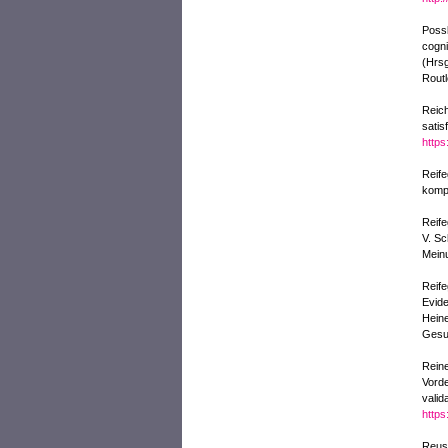
Possl
cogni
(Hrsg
Routl
Reich
satis
https
Reif
komp
Reife
V. Sc
Meinu
Reife
Evide
Heine
Gesu
Reine
Vorde
valid
https
Reus,