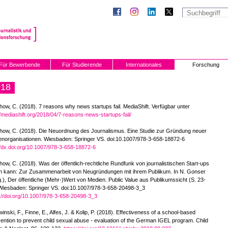
Für Bewerbende
Für Studierende
Internationales
Forschung
018
ow, C. (2018). 7 reasons why news startups fail. MediaShift. Verfügbar unter
//mediashift.org/2018/04/7-reasons-news-startups-fail/
how, C. (2018). Die Neuordnung des Journalismus. Eine Studie zur Gründung neuer
norganisationen. Wiesbaden: Springer VS. doi:10.1007/978-3-658-18872-6
//dx.doi.org/10.1007/978-3-658-18872-6
ow, C. (2018). Was der öffentlich-rechtliche Rundfunk von journalistischen Start-ups
en kann: Zur Zusammenarbeit von Neugründungen mit ihrem Publikum. In N. Gonser
.), Der öffentliche (Mehr-)Wert von Medien. Public Value aus Publikumssicht (S. 23-
Wiesbaden: Springer VS. doi:10.1007/978-3-658-20498-3_3
://doi.org/10.1007/978-3-658-20498-3_3
inski, F., Finne, E., Alfes, J. & Kolip, P. (2018). Effectiveness of a school-based
vention to prevent child sexual abuse - evaluation of the German IGEL program. Child