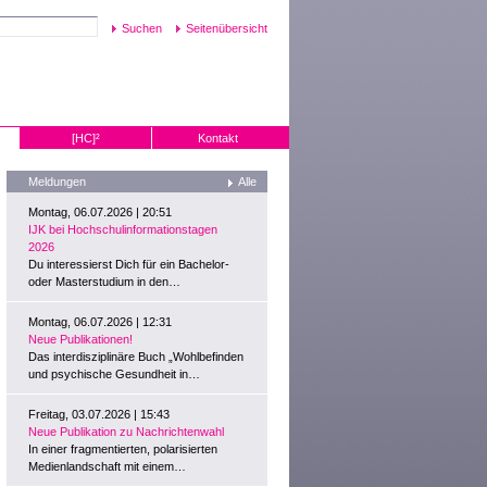
Seitenübersicht
[HC]²
Kontakt
Meldungen
Alle
Montag, 06.07.2026 | 20:51
IJK bei Hochschulinformationstagen
2026
Du interessierst Dich für ein Bachelor-
oder Masterstudium in den…
Montag, 06.07.2026 | 12:31
Neue Publikationen!
Das interdisziplinäre Buch „Wohlbefinden
und psychische Gesundheit in…
Freitag, 03.07.2026 | 15:43
Neue Publikation zu Nachrichtenwahl
In einer fragmentierten, polarisierten
Medienlandschaft mit einem…