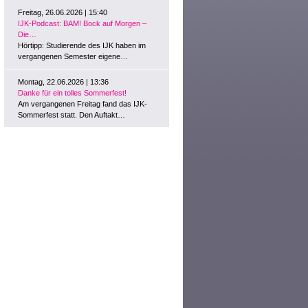
Freitag, 26.06.2026 | 15:40
IJK-Podcast: BAM! Bock auf Morgen –
Die…
Hörtipp: Studierende des IJK haben im
vergangenen Semester eigene…
Montag, 22.06.2026 | 13:36
Danke für ein tolles Sommerfest!
Am vergangenen Freitag fand das IJK-
Sommerfest statt. Den Auftakt…