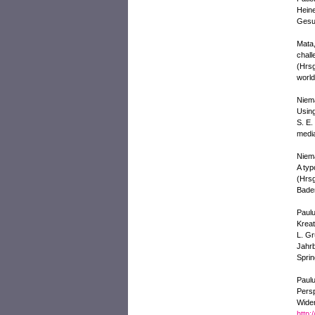
Heine
Gesu
Mata,
chall
(Hrsg
world
Niema
Using
S. E.
media
Niema
A typ
(Hrsg
Bade
Paulu
Kreat
L. Gr
Jahrb
Sprin
Paulu
Persp
Wider
http: