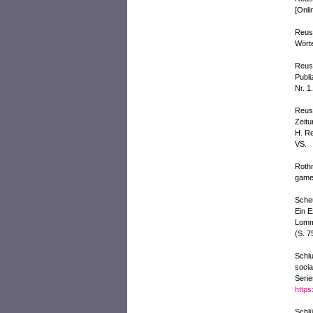
[Onli
Reus,
Wörte
Reus,
Publi
Nr. 1
Reus,
Zeitu
H. Re
VS.
Rothm
game 
Scheu
Ein E
Lomma
(S. 7
Schlu
socia
Serie
https
Schlü