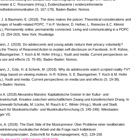
meier & C. Rossmann (Hrsg.), Evidenzbasierte | evidenzinformierte
ndheitskommunikation (S. 167-179). Baden-Baden: Nomos.
 J. & Baumann, E. (2018). The does makes the poison: Theoretical considerations and
enges of health-related POPC. ? In P. Vorderer, D. Hefner, L. Reinecke & C. Klimmt
.), Permanently online, permanently connected. Living and communicating in a POPC
 (S. 254-263). New York: Routledge.
nn, J. (2018). Do adolescents and young adults reduce their privacy voluntarily?
 the Theory of Reasoned Action to explain self-disclosure on Facebook. In R. Kühne,
 Baumgartner, T. Koch & M. Hofer (Hrsg.), Youth and media: Current perspectives on
 use and effects (S. 75-95). Baden-Baden: Nomos.
nn, J., Gölz, H. & Schenk, M. (2018). Why do adolescents watch scripted reality-TV?
ology based on viewing motives. In R. Kühne, S. E. Baumgartner, T. Koch & M. Hofer
.), Youth and media: Current perspectives on media use and effects (S. 19-38).
n-Baden: Nomos.
s A. (2018) Alexandra Manske: Kapitalistische Geister in der Kultur- und
ivwirtschaft. Kreative zwischen wirtschaftlichem Zwang und künstlerischem Drang. In
ünewald-Schukalla, M. Lücke, M. Rauch & C. Winter (Hrsg.), Musik und Stadt.
uch für Musikwirtschafts- und Musikkulturforschung (S. 245-248). Wiesbaden:
ger VS.
s, A. (2018). The Dark Side of the Musicpreneur. Über Probleme einer neoliberalen
ektivierung musikalischer Arbeit und die Frage nach kollektiven
standspotenzialen. Zeitschrift für Kulturmanagement, 4(2), 129-158.
//dx.doi.org/10.14361/zkmm-2018-0206