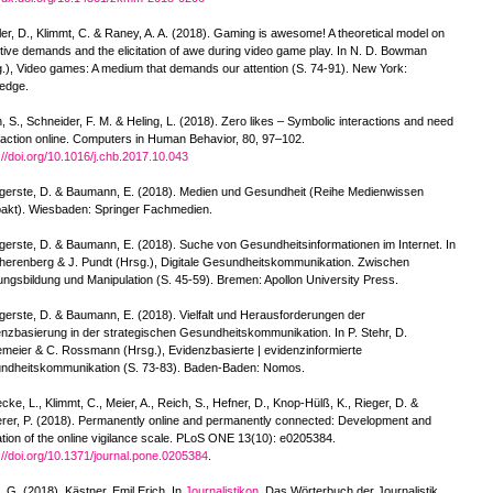
er, D., Klimmt, C. & Raney, A. A. (2018). Gaming is awesome! A theoretical model on
tive demands and the elicitation of awe during video game play. In N. D. Bowman
.), Video games: A medium that demands our attention (S. 74-91). New York:
edge.
, S., Schneider, F. M. & Heling, L. (2018). Zero likes – Symbolic interactions and need
faction online. Computers in Human Behavior, 80, 97–102.
://doi.org/10.1016/j.chb.2017.10.043
egerste, D. & Baumann, E. (2018). Medien und Gesundheit (Reihe Medienwissen
akt). Wiesbaden: Springer Fachmedien.
gerste, D. & Baumann, E. (2018). Suche von Gesundheitsinformationen im Internet. In
herenberg & J. Pundt (Hrsg.), Digitale Gesundheitskommunikation. Zwischen
ngsbildung und Manipulation (S. 45-59). Bremen: Apollon University Press.
gerste, D. & Baumann, E. (2018). Vielfalt und Herausforderungen der
nzbasierung in der strategischen Gesundheitskommunikation. In P. Stehr, D.
meier & C. Rossmann (Hrsg.), Evidenzbasierte | evidenzinformierte
ndheitskommunikation (S. 73-83). Baden-Baden: Nomos.
cke, L., Klimmt, C., Meier, A., Reich, S., Hefner, D., Knop-Hülß, K., Rieger, D. &
rer, P. (2018). Permanently online and permanently connected: Development and
ation of the online vigilance scale. PLoS ONE 13(10): e0205384.
://doi.org/10.1371/journal.pone.0205384
.
 G. (2018). Kästner, Emil Erich. In
Journalistikon
. Das Wörterbuch der Journalistik