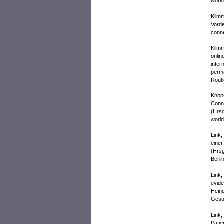
world
Klimm
Vorde
conne
Klimm
onlin
inter
perma
Routl
Knop-
Conne
(Hrsg
world
Link,
einer
(Hrsg
Berli
Link,
evide
Heine
Gesu
Link,
Patie