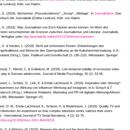
ne-Lexikon]. Köln: von Halem.
 G. (2018). Stichwörter „Pressekonferenz“, „Scoop“, „Mettage“. In
Journalistikon
. Das
rbuch der Journalistik [Online-Lexikon]. Köln: von Halem.
 G. (2018). Was Journalisten von Erich Kästner lernen können. Im Werk des
zisten verschwimmen die Grenzen zwischen Journalismus und Literatur. Journalistik,
. Verfügbar unter
http://journalistik.online/2017/12/04/erich-kaestner/
 G. & Harden, L. (2018). Nicht auf verlorenem Posten. Entwicklungen des
ngsfeuilletons und Wünsche des Opernpublikums an die Kulturberichterstattung. In K.-
uband (Hrsg.), Oper, Publikum und Gesellschaft (S. 195-210). Wiesbaden: Springer
und, T., Klimmt, C. & Gollwitzer, M. (2018). Low temporal stability of excessive video
play in German adolescents. Journal of Media Psychology, 30 (2), 53-65.
nert, L., Schlütz, D., Link, E. & Emde-Lachmund, K. (2018). Inspiration oder Störung?
xperiment zur Wirkung von Influencer-Werbung auf Instagram. In A. Schach & T.
tzsch (Hrsg.), Influencer Relations: Marketing und PR mit digitalen Meinungsführern
5-88). Wiesbaden: Springer VS.
etz, D. M., Emde-Lachmund, K., Scherer, H. & Wedemeyer, J. (2018). Quality TV and
l distinction: An experiment on how complex television series valorize their users.
s - International Journal of TV Serial Narratives, 4 (2), 61-75.
://doi.org/10.6092/issn.2421-454X/8216
tz, D. & Möhring, W. (2018). Between the devil and the deep blue sea: Negotiating