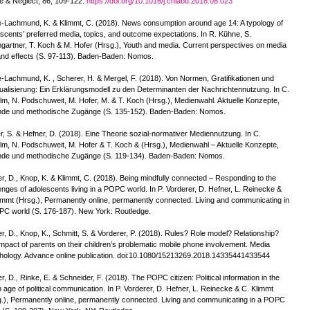
e & Neglect, 86, 109-122.
https://doi.org/10.1016/j.chiabu.2018.08.023
Lachmund, K. & Klimmt, C. (2018). News consumption around age 14: A typology of
scents’ preferred media, topics, and outcome expectations. In R. Kühne, S.
artner, T. Koch & M. Hofer (Hrsg.), Youth and media. Current perspectives on media
nd effects (S. 97-113). Baden-Baden: Nomos.
Lachmund, K. , Scherer, H. & Mergel, F. (2018). Von Normen, Gratifikationen und
ualisierung: Ein Erklärungsmodell zu den Determinanten der Nachrichtennutzung. In C.
lm, N. Podschuweit, M. Hofer, M. & T. Koch (Hrsg.), Medienwahl. Aktuelle Konzepte,
nde und methodische Zugänge (S. 135-152). Baden-Baden: Nomos.
, S. & Hefner, D. (2018). Eine Theorie sozial-normativer Mediennutzung. In C.
lm, N. Podschuweit, M. Hofer & T. Koch & (Hrsg.), Medienwahl – Aktuelle Konzepte,
nde und methodische Zugänge (S. 119-134). Baden-Baden: Nomos.
r, D., Knop, K. & Klimmt, C. (2018). Being mindfully connected – Responding to the
enges of adolescents living in a POPC world. In P. Vorderer, D. Hefner, L. Reinecke &
immt (Hrsg.), Permanently online, permanently connected. Living and communicating in
C world (S. 176-187). New York: Routledge.
r, D., Knop, K., Schmitt, S. & Vorderer, P. (2018). Rules? Role model? Relationship?
mpact of parents on their children’s problematic mobile phone involvement. Media
ology. Advance online publication. doi:10.1080/15213269.2018.14335441433544
r, D., Rinke, E. & Schneider, F. (2018). The POPC citizen: Political information in the
h age of political communication. In P. Vorderer, D. Hefner, L. Reinecke & C. Klimmt
.), Permanently online, permanently connected. Living and communicating in a POPC