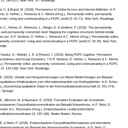
 (S. 199-207). New York, NY: Routledge.
t, C. & Brand, M. (2018). Permanence of Online Access and Internet Addiction. In P.
rer, D. Hefner, L. Reinecke & C. Klimmt (Hrsg.), Permanently online, permanently
cted. Living and communicating in a POPC world (S. 61-71). New York: Routledge.
t, C., Hefner, D., Reinecke, L., Rieger, D. & Vorderer, P. (2018). The permanently
e and permanently connected mind: Mapping the cognitive structures behind mobile
net use. In P. Vorderer, D. Hefner, L. Reinecke & C. Klimmt (Hrsg.), Permanently online,
nently connected. Living and communicating in a POPC world (S. 18-28). New York:
edge.
Huelss, K., Winkler, J. R. & Pentzel, J. (2018). Being POPC together: Permanent
ctedness and Group Dynamics. ? In P. Vorderer, D. Hefner, L. Reinecke & C. Klimmt
.), Permanently online, permanently connected. Living and communicating in a POPC
 (S. 129-139). New York: Routledge.
 E. (2018). Vorteile und Herausforderungen von Mixed-Model-Designs am Beispiel
 qualitativen Inhaltsanalyse zum Informationshandeln von Krebspatienten. In A. Scheu
.), Auswertung qualitativer Daten in der Kommunikationswissenschaft (S. 261-274).
n: Springer.
 E., Albrecht, M. & Baumann, E. (2018). Formative Evaluation als Grundstein
nzbasierter Gesundheitskommunikation am Beispiel Kniearthrose. In P. Stehr, D.
meier & C. Rossmann (Hrsg.), Evidenzbasierte | evidenzinformierte
ndheitskommunikation (S. 155-166). Baden-Baden: Nomos.
 E. & Stehr, P. (2018). Evidenzbasierte Gesundheitsinformationen und informierte
ntenentscheidung am Beispiel des Mammographie-Screenings. In P. Stehr, D.