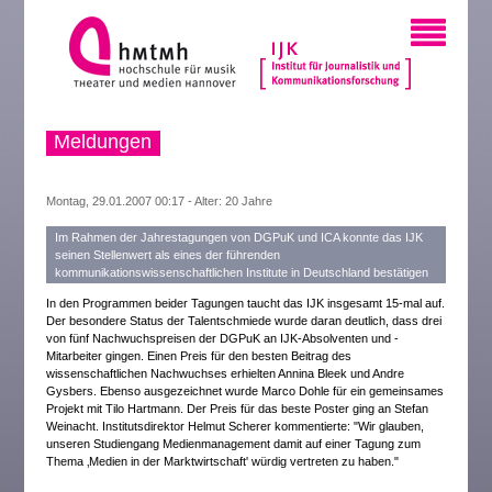
Meldungen
Montag, 29.01.2007 00:17 - Alter: 20 Jahre
Im Rahmen der Jahrestagungen von DGPuK und ICA konnte das IJK
seinen Stellenwert als eines der führenden
kommunikationswissenschaftlichen Institute in Deutschland bestätigen
In den Programmen beider Tagungen taucht das IJK insgesamt 15-mal auf.
Der besondere Status der Talentschmiede wurde daran deutlich, dass drei
von fünf Nachwuchspreisen der DGPuK an IJK-Absolventen und -
Mitarbeiter gingen. Einen Preis für den besten Beitrag des
wissenschaftlichen Nachwuchses erhielten Annina Bleek und Andre
Gysbers. Ebenso ausgezeichnet wurde Marco Dohle für ein gemeinsames
Projekt mit Tilo Hartmann. Der Preis für das beste Poster ging an Stefan
Weinacht. Institutsdirektor Helmut Scherer kommentierte: "Wir glauben,
unseren Studiengang Medienmanagement damit auf einer Tagung zum
Thema ‚Medien in der Marktwirtschaft' würdig vertreten zu haben."