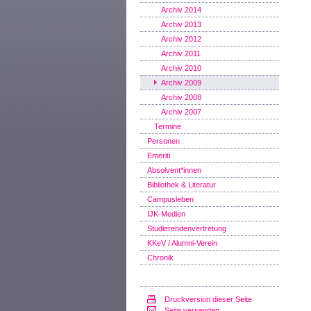
Archiv 2014
Archiv 2013
Archiv 2012
Archiv 2011
Archiv 2010
Archiv 2009
Archiv 2008
Archiv 2007
Termine
Personen
Emeriti
Absolvent*innen
Bibliothek & Literatur
Campusleben
IJK-Medien
Studierendenvertretung
KKeV / Alumni-Verein
Chronik
Druckversion dieser Seite
Seite versenden