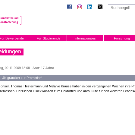
Für Bewerbende
Für Studierende
Internationales
Forschung
eldungen
g, 02.11.2009 18:08 - Alter: 17 Jahre
 IJK gratuliert zur Promotion!
onser, Thomas Hestermann und Melanie Krause haben in den vergangenen Wochen ihre Promo
chlossen. Herzlichen Glückwunsch zum Doktortitel und alles Gute für den weiteren Lebens