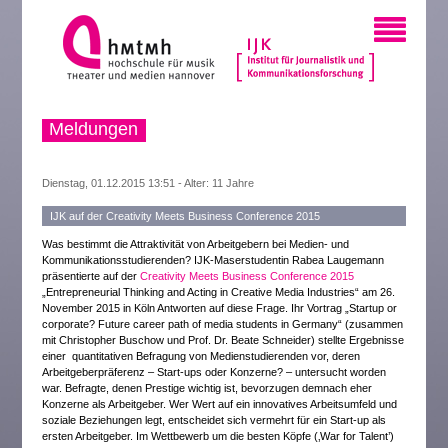
Meldungen
Dienstag, 01.12.2015 13:51 - Alter: 11 Jahre
IJK auf der Creativity Meets Business Conference 2015
Was bestimmt die Attraktivität von Arbeitgebern bei Medien- und
Kommunikationsstudierenden? IJK-Maserstudentin Rabea Laugemann
präsentierte auf der
Creativity Meets Business Conference 2015
„Entrepreneurial Thinking and Acting in Creative Media Industries“ am 26.
November 2015 in Köln Antworten auf diese Frage. Ihr Vortrag „Startup or
corporate? Future career path of media students in Germany“ (zusammen
mit Christopher Buschow und Prof. Dr. Beate Schneider) stellte Ergebnisse
einer quantitativen Befragung von Medienstudierenden vor, deren
Arbeitgeberpräferenz – Start-ups oder Konzerne? – untersucht worden
war. Befragte, denen Prestige wichtig ist, bevorzugen demnach eher
Konzerne als Arbeitgeber. Wer Wert auf ein innovatives Arbeitsumfeld und
soziale Beziehungen legt, entscheidet sich vermehrt für ein Start-up als
ersten Arbeitgeber. Im Wettbewerb um die besten Köpfe (‚War for Talent’)