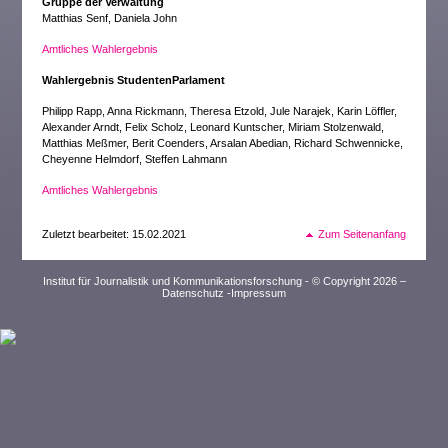
Gruppe der Verwaltung
Matthias Senf, Daniela John
Amtliches Wahlergebnis
Wahlergebnis StudentenParlament
Philipp Rapp, Anna Rickmann, Theresa Etzold, Jule Narajek, Karin Löffler,
Alexander Arndt, Felix Scholz, Leonard Kuntscher, Miriam Stolzenwald,
Matthias Meßmer, Berit Coenders, Arsalan Abedian, Richard Schwennicke,
Cheyenne Helmdorf, Steffen Lahmann
Amtliches Wahlergebnis
Zuletzt bearbeitet: 15.02.2021
Zum Seitenanfang
Institut für Journalistik und Kommunikationsforschung - © Copyright 2026 –
Datenschutz
-
Impressum