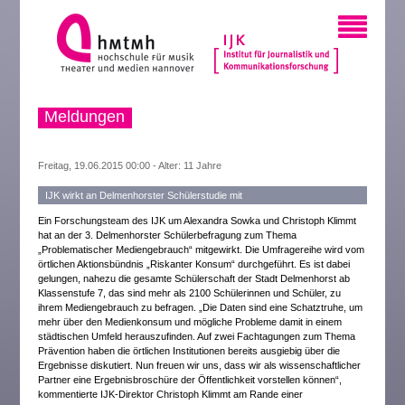
Meldungen
Freitag, 19.06.2015 00:00 - Alter: 11 Jahre
IJK wirkt an Delmenhorster Schülerstudie mit
Ein Forschungsteam des IJK um Alexandra Sowka und Christoph Klimmt
hat an der 3. Delmenhorster Schülerbefragung zum Thema
„Problematischer Mediengebrauch“ mitgewirkt. Die Umfragereihe wird vom
örtlichen Aktionsbündnis „Riskanter Konsum“ durchgeführt. Es ist dabei
gelungen, nahezu die gesamte Schülerschaft der Stadt Delmenhorst ab
Klassenstufe 7, das sind mehr als 2100 Schülerinnen und Schüler, zu
ihrem Mediengebrauch zu befragen. „Die Daten sind eine Schatztruhe, um
mehr über den Medienkonsum und mögliche Probleme damit in einem
städtischen Umfeld herauszufinden. Auf zwei Fachtagungen zum Thema
Prävention haben die örtlichen Institutionen bereits ausgiebig über die
Ergebnisse diskutiert. Nun freuen wir uns, dass wir als wissenschaftlicher
Partner eine Ergebnisbroschüre der Öffentlichkeit vorstellen können“,
kommentierte IJK-Direktor Christoph Klimmt am Rande einer