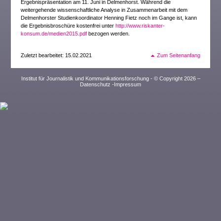
Ergebnispräsentation am 11. Juni in Delmenhorst. Während die
weitergehende wissenschaftliche Analyse in Zusammenarbeit mit dem
Delmenhorster Studienkoordinator Henning Fietz noch im Gange ist, kann
die Ergebnisbroschüre kostenfrei unter
http://www.riskanter-
konsum.de/medien2015.pdf
bezogen werden.
Zuletzt bearbeitet: 15.02.2021
Zum Seitenanfang
Institut für Journalistik und Kommunikationsforschung - © Copyright 2026 –
Datenschutz
-
Impressum