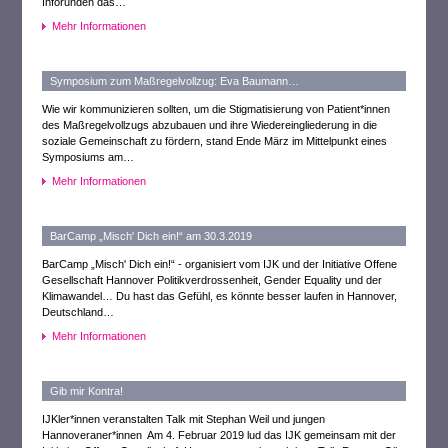
Inforunden das…
Mehr Informationen
Symposium zum Maßregelvollzug: Eva Baumann…
Wie wir kommunizieren sollten, um die Stigmatisierung von Patient*innen
des Maßregelvollzugs abzubauen und ihre Wiedereingliederung in die
soziale Gemeinschaft zu fördern, stand Ende März im Mittelpunkt eines
Symposiums am…
Mehr Informationen
BarCamp „Misch' Dich ein!“ am 30.3.2019
BarCamp „Misch' Dich ein!“ - organisiert vom IJK und der Initiative Offene
Gesellschaft Hannover Politikverdrossenheit, Gender Equality und der
Klimawandel… Du hast das Gefühl, es könnte besser laufen in Hannover,
Deutschland…
Mehr Informationen
Gib mir Kontra!
IJKler*innen veranstalten Talk mit Stephan Weil und jungen
Hannoveraner*innen Am 4. Februar 2019 lud das IJK gemeinsam mit der