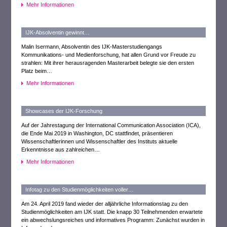
Mehr Informationen
IJK-Absolventin gewinnt…
Malin Isermann, Absolventin des IJK-Masterstudiengangs
Kommunikations- und Medienforschung, hat allen Grund vor Freude zu
strahlen: Mit ihrer herausragenden Masterarbeit belegte sie den ersten
Platz beim…
Mehr Informationen
Showcases der IJK-Forschung
Auf der Jahrestagung der International Communication Association (ICA),
die Ende Mai 2019 in Washington, DC stattfindet, präsentieren
Wissenschaftlerinnen und Wissenschaftler des Instituts aktuelle
Erkenntnisse aus zahlreichen…
Mehr Informationen
Infotag zu den Studienmöglichkeiten voller…
Am 24. April 2019 fand wieder der alljährliche Informationstag zu den
Studienmöglichkeiten am IJK statt. Die knapp 30 Teilnehmenden erwartete
ein abwechslungsreiches und informatives Programm: Zunächst wurden in