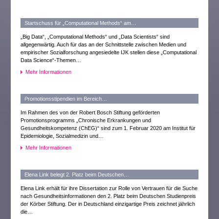
Startschuss für „Computational Methods“ am…
„Big Data“, „Computational Methods“ und „Data Scientists“ sind
allgegenwärtig. Auch für das an der Schnittstelle zwischen Medien und
empirischer Sozialforschung angesiedelte IJK stellen diese „Computational
Data Science“-Themen…
Mehr Informationen
Promotionsstipendien im Bereich…
Im Rahmen des von der Robert Bosch Stiftung geförderten
Promotionsprogramms „Chronische Erkrankungen und
Gesundheitskompetenz (ChEG)“ sind zum 1. Februar 2020 am Institut für
Epidemiologie, Sozialmedizin und…
Mehr Informationen
Elena Link belegt 2. Platz beim Deutschen…
Elena Link erhält für ihre Dissertation zur Rolle von Vertrauen für die Suche
nach Gesundheitsinformationen den 2. Platz beim Deutschen Studienpreis
der Körber Stiftung. Der in Deutschland einzigartige Preis zeichnet jährlich
die…