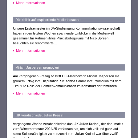
Mehr Informationen
Rückblick auf inspirierende Medienbesuche…
Unsere Erstsemester im BA-Studiengang Kommunikationswissenschaft
haben in den letzten Wochen spannende Einblicke in die Medienwelt
gesammelt.Im Rahmen ihres Praxiskolloquiums mit Nico Spreen
besuchten sie renommierte…
Mehr Informationen
Miriam Jaspersen promoviert
Am vergangenen Freitag bestritt IJK-Mitarbeiterin Miriam Jaspersen mit
großem Erfolg ihre Disputation. Sie schloss damit ihre Promotion mit dem
Titel "Die Rolle der Familienkommunikation im Konstrukt der familiären…
Mehr Informationen
IJK verabschiedet Julian Kreissl
Vergangene Woche verabschiedete das IJK Julian Kreissl, der das Institut
zum Wintersemester 2024/25 verlassen hat, um sich voll und ganz auf
seine Selbstständigkeit zu konzentrieren. Julian Kreissl war über zwölf