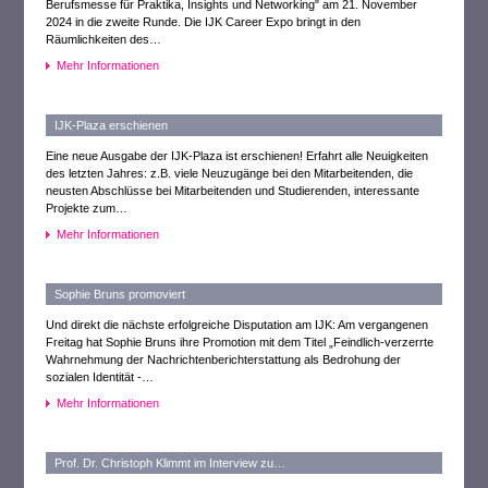
Berufsmesse für Praktika, Insights und Networking" am 21. November
2024 in die zweite Runde. Die IJK Career Expo bringt in den
Räumlichkeiten des…
Mehr Informationen
IJK-Plaza erschienen
Eine neue Ausgabe der IJK-Plaza ist erschienen! Erfahrt alle Neuigkeiten
des letzten Jahres: z.B. viele Neuzugänge bei den Mitarbeitenden, die
neusten Abschlüsse bei Mitarbeitenden und Studierenden, interessante
Projekte zum…
Mehr Informationen
Sophie Bruns promoviert
Und direkt die nächste erfolgreiche Disputation am IJK: Am vergangenen
Freitag hat Sophie Bruns ihre Promotion mit dem Titel „Feindlich-verzerrte
Wahrnehmung der Nachrichtenberichterstattung als Bedrohung der
sozialen Identität -…
Mehr Informationen
Prof. Dr. Christoph Klimmt im Interview zu…