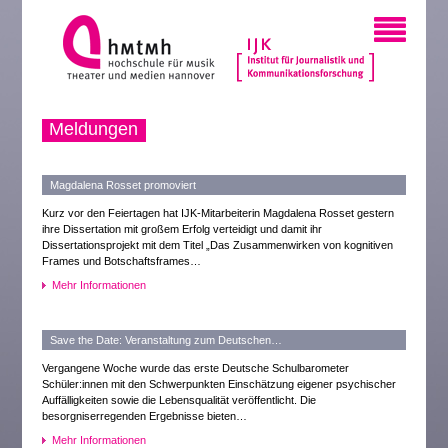
Meldungen
Magdalena Rosset promoviert
Kurz vor den Feiertagen hat IJK-Mitarbeiterin Magdalena Rosset gestern
ihre Dissertation mit großem Erfolg verteidigt und damit ihr
Dissertationsprojekt mit dem Titel „Das Zusammenwirken von kognitiven
Frames und Botschaftsframes…
Mehr Informationen
Save the Date: Veranstaltung zum Deutschen…
Vergangene Woche wurde das erste Deutsche Schulbarometer
Schüler:innen mit den Schwerpunkten Einschätzung eigener psychischer
Auffälligkeiten sowie die Lebensqualität veröffentlicht. Die
besorgniserregenden Ergebnisse bieten…
Mehr Informationen