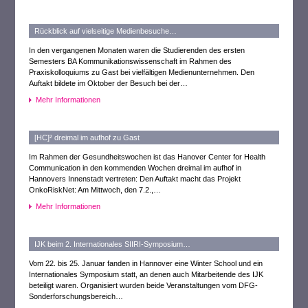
Rückblick auf vielseitige Medienbesuche…
In den vergangenen Monaten waren die Studierenden des ersten
Semesters BA Kommunikationswissenschaft im Rahmen des
Praxiskolloquiums zu Gast bei vielfältigen Medienunternehmen. Den
Auftakt bildete im Oktober der Besuch bei der…
Mehr Informationen
[HC]² dreimal im aufhof zu Gast
Im Rahmen der Gesundheitswochen ist das Hanover Center for Health
Communication in den kommenden Wochen dreimal im aufhof in
Hannovers Innenstadt vertreten: Den Auftakt macht das Projekt
OnkoRiskNet: Am Mittwoch, den 7.2.,…
Mehr Informationen
IJK beim 2. Internationales SIIRI-Symposium…
Vom 22. bis 25. Januar fanden in Hannover eine Winter School und ein
Internationales Symposium statt, an denen auch Mitarbeitende des IJK
beteiligt waren. Organisiert wurden beide Veranstaltungen vom DFG-
Sonderforschungsbereich…