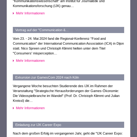
"Kommunikationswissenschaft" am Institut für Journalistik und
Kommunikationsforschung (IJK) genau…
Mehr Informationen
Vortrag auf der "Communication &…
Vom 23. - 24. Mai 2024 fand die Regional-Konferenz “Food and
Communication” der International Communication Association (ICA) in Dijon
statt. Nico Spreen und Christoph Klimmt hielten unter dem Titel
"Consumers' misperception…
Mehr Informationen
Exkursion zur GamesCom 2024 nach Köln
Vergangene Woche besuchten Studierende des IJK im Rahmen der
Veranstaltung "Strategische Herausforderungen der Games-Ökonomie:
Die Videospielbranche im Wandel" (Prof. Dr. Christoph Klimmt und Julian
Kreissl) die…
Mehr Informationen
Einladung zur IJK Career Expo
Nach dem großen Erfolg im vergangenen Jahr, geht die "IJK Career Expo: