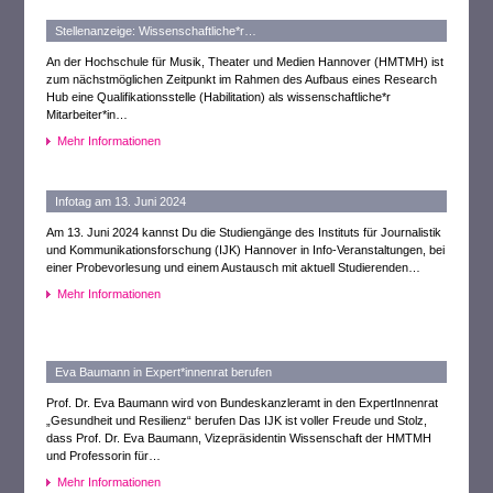
Stellenanzeige: Wissenschaftliche*r…
An der Hochschule für Musik, Theater und Medien Hannover (HMTMH) ist
zum nächstmöglichen Zeitpunkt im Rahmen des Aufbaus eines Research
Hub eine Qualifikationsstelle (Habilitation) als wissenschaftliche*r
Mitarbeiter*in…
Mehr Informationen
Infotag am 13. Juni 2024
Am 13. Juni 2024 kannst Du die Studiengänge des Instituts für Journalistik
und Kommunikationsforschung (IJK) Hannover in Info-Veranstaltungen, bei
einer Probevorlesung und einem Austausch mit aktuell Studierenden…
Mehr Informationen
Eva Baumann in Expert*innenrat berufen
Prof. Dr. Eva Baumann wird von Bundeskanzleramt in den ExpertInnenrat
„Gesundheit und Resilienz“ berufen Das IJK ist voller Freude und Stolz,
dass Prof. Dr. Eva Baumann, Vizepräsidentin Wissenschaft der HMTMH
und Professorin für…
Mehr Informationen