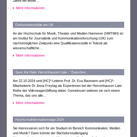
Jahre ein fester…
Mehr Informationen
Doktorandenstelle am IJK
An der Hochschule für Musik, Theater und Medien Hannover (HMTMH) ist
am Institut für Journalistik und Kommunikationsforschung (IJK) zum
nächstmöglichen Zeitpunkt eine Qualifikationsstelle in Teilzeit als
wissenschaftliche…
Mehr Informationen
Save the Date: Herrenhausen Late - "Zwischen…
Am 22.10.2024 sind [HC]²-Leiterin Prof. Dr. Eva Baumann und [HC]²-
Mitarbeiterin Dr. Anna Freytag als Expertinnen bei der Herrenhausen Late-
Reihe der VolkswagenStiftung dabei. Gemeinsam widmen sie sich einem
Thema, das uns alle…
Mehr Informationen
Hochschulinformationstage 2024
Sie interessieren sich für ein Studium im Bereich Kommunikation, Medien
und Musik? Dann könnte der Bachelorstudiengang