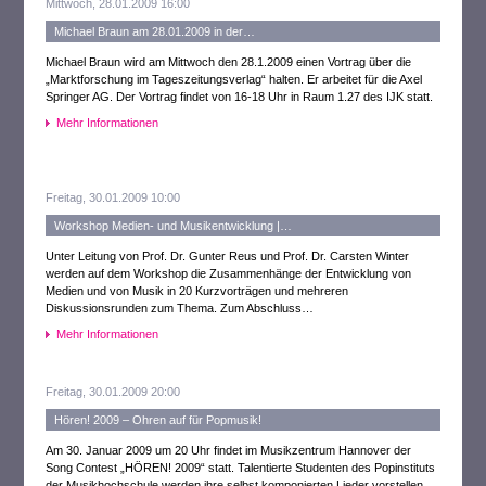
Mittwoch, 28.01.2009 16:00
Michael Braun am 28.01.2009 in der…
Michael Braun wird am Mittwoch den 28.1.2009 einen Vortrag über die
„Marktforschung im Tageszeitungsverlag“ halten. Er arbeitet für die Axel
Springer AG. Der Vortrag findet von 16-18 Uhr in Raum 1.27 des IJK statt.
Mehr Informationen
Freitag, 30.01.2009 10:00
Workshop Medien- und Musikentwicklung |…
Unter Leitung von Prof. Dr. Gunter Reus und Prof. Dr. Carsten Winter
werden auf dem Workshop die Zusammenhänge der Entwicklung von
Medien und von Musik in 20 Kurzvorträgen und mehreren
Diskussionsrunden zum Thema. Zum Abschluss…
Mehr Informationen
Freitag, 30.01.2009 20:00
Hören! 2009 – Ohren auf für Popmusik!
Am 30. Januar 2009 um 20 Uhr findet im Musikzentrum Hannover der
Song Contest „HÖREN! 2009“ statt. Talentierte Studenten des Popinstituts
der Musikhochschule werden ihre selbst komponierten Lieder vorstellen.