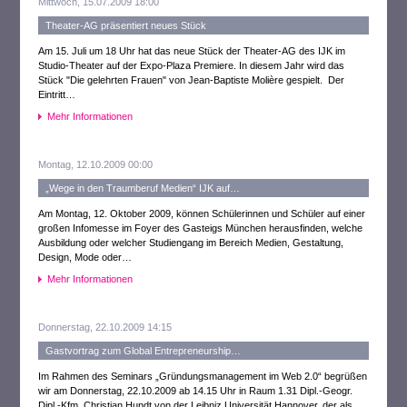
Mittwoch, 15.07.2009 18:00
Theater-AG präsentiert neues Stück
Am 15. Juli um 18 Uhr hat das neue Stück der Theater-AG des IJK im
Studio-Theater auf der Expo-Plaza Premiere. In diesem Jahr wird das
Stück "Die gelehrten Frauen" von Jean-Baptiste Molière gespielt. Der
Eintritt…
Mehr Informationen
Montag, 12.10.2009 00:00
„Wege in den Traumberuf Medien“ IJK auf…
Am Montag, 12. Oktober 2009, können Schülerinnen und Schüler auf einer
großen Infomesse im Foyer des Gasteigs München herausfinden, welche
Ausbildung oder welcher Studiengang im Bereich Medien, Gestaltung,
Design, Mode oder…
Mehr Informationen
Donnerstag, 22.10.2009 14:15
Gastvortrag zum Global Entrepreneurship…
Im Rahmen des Seminars „Gründungsmanagement im Web 2.0“ begrüßen
wir am Donnerstag, 22.10.2009 ab 14.15 Uhr in Raum 1.31 Dipl.-Geogr.
Dipl.-Kfm. Christian Hundt von der Leibniz Universität Hannover, der als