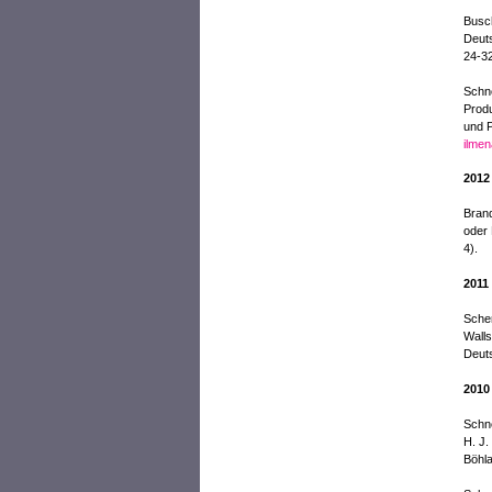
Busch
Deuts
24-32
Schne
Produ
und P
ilme
2012
Brand
oder 
4).
2011
Scher
Walls
Deut
2010
Schne
H. J.
Böhla