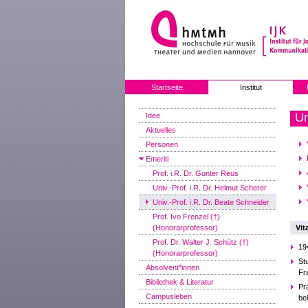
Startseite
Institut
Un
Idee
Aktuelles
Personen
Emeriti
Prof. i.R. Dr. Gunter Reus
Univ.-Prof. i.R. Dr. Helmut Scherer
Univ.-Prof. i.R. Dr. Beate Schneider
Prof. Ivo Frenzel (†)
(Honorarprofessor)
Vit
Prof. Dr. Walter J. Schütz (†)
19
(Honorarprofessor)
St
Absolvent*innen
Fr
Bibliothek & Literatur
Pr
Campusleben
be