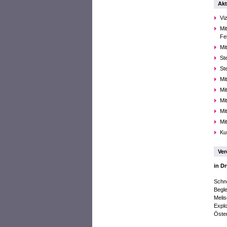
Akt
Vi
Mi
Fe
Mi
St
St
Mi
Mi
Mit
Mi
Mi
Ku
Ver
in D
Schne
Begle
Melis
Explo
Öste