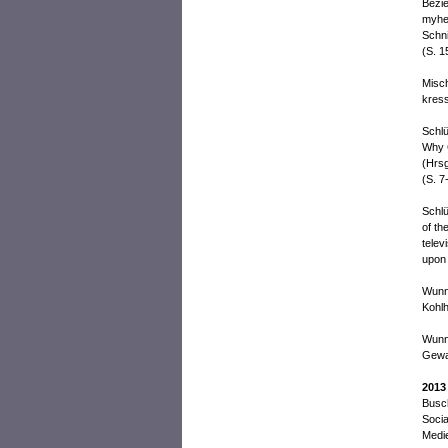
Bezie
myhei
Schn
(S. 1
Misch
kress
Schlü
Why G
(Hrsg
(S. 7
Schlü
of th
telev
upon 
Wunn,
Kohl
Wunn,
Gewal
2013
Busch
Socia
Medie