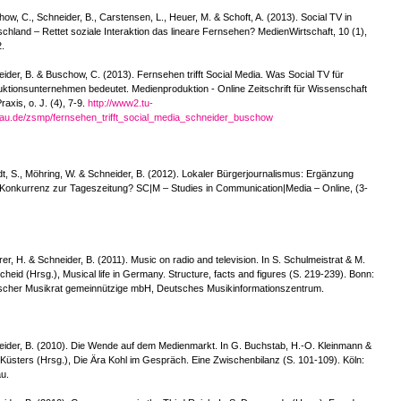
ow, C., Schneider, B., Carstensen, L., Heuer, M. & Schoft, A. (2013). Social TV in
chland – Rettet soziale Interaktion das lineare Fernsehen? MedienWirtschaft, 10 (1),
.
ider, B. & Buschow, C. (2013). Fernsehen trifft Social Media. Was Social TV für
ktionsunternehmen bedeutet. Medienproduktion - Online Zeitschrift für Wissenschaft
raxis, o. J. (4), 7-9.
http://www2.tu-
nau.de/zsmp/fernsehen_trifft_social_media_schneider_buschow
t, S., Möhring, W. & Schneider, B. (2012). Lokaler Bürgerjournalismus: Ergänzung
Konkurrenz zur Tageszeitung? SC|M – Studies in Communication|Media – Online, (3-
er, H. & Schneider, B. (2011). Music on radio and television. In S. Schulmeistrat & M.
cheid (Hrsg.), Musical life in Germany. Structure, facts and figures (S. 219-239). Bonn:
scher Musikrat gemeinnützige mbH, Deutsches Musikinformationszentrum.
ider, B. (2010). Die Wende auf dem Medienmarkt. In G. Buchstab, H.-O. Kleinmann &
 Küsters (Hrsg.), Die Ära Kohl im Gespräch. Eine Zwischenbilanz (S. 101-109). Köln:
u.