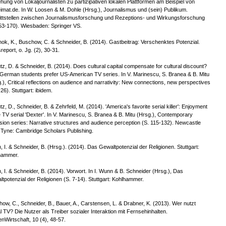
hung von Lokaljournalisten zu partizipativen lokalen Plattformen am Beispiel von
mat.de. In W. Loosen & M. Dohle (Hrsg.), Journalismus und (sein) Publikum.
ittstellen zwischen Journalismusforschung und Rezeptions- und Wirkungsforschung
53-170). Wiesbaden: Springer VS.
ok, K., Buschow, C. & Schneider, B. (2014). Gastbeitrag: Verschenktes Potenzial.
report, o. Jg. (2), 30-31.
tz, D. & Schneider, B. (2014). Does cultural capital compensate for cultural discount?
erman students prefer US-American TV series. In V. Marinescu, S. Branea & B. Mitu
.), Critical reflections on audience and narrativity: New connections, new perspectives
-26). Stuttgart: ibidem.
tz, D., Schneider, B. & Zehrfeld, M. (2014). 'America's favorite serial killer': Enjoyment
e TV serial 'Dexter'. In V. Marinescu, S. Branea & B. Mitu (Hrsg.), Contemporary
ision series: Narrative structures and audience perception (S. 115-132). Newcastle
Tyne: Cambridge Scholars Publishing.
 I. & Schneider, B. (Hrsg.). (2014). Das Gewaltpotenzial der Religionen. Stuttgart:
hammer.
 I. & Schneider, B. (2014). Vorwort. In I. Wunn & B. Schneider (Hrsg.), Das
tpotenzial der Religionen (S. 7-14). Stuttgart: Kohlhammer.
ow, C., Schneider, B., Bauer, A., Carstensen, L. & Drabner, K. (2013). Wer nutzt
l TV? Die Nutzer als Treiber sozialer Interaktion mit Fernsehinhalten.
nWirtschaft, 10 (4), 48-57.