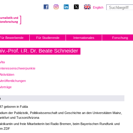
English
Für Bewerbende
Für Studierende
Internationales
Forschung
iv.-Prof. i.R. Dr. Beate Schneider
Vita
Interessenschwerpunkte
Aktivitäten
Veröffentlichungen
Vorträge
a
47 geboren in Fulda
udium der Publizistik, Politikwissenschaft und Geschichte an den Universitäten Mainz,
ankfurt und Tucson/Arizona
aktikantin und freie Mitarbeiterin bei Radio Bremen, beim Bayerischen Rundfunk und
im ZDF