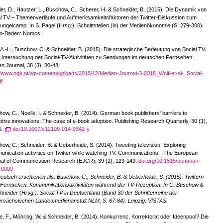
er, D., Hautzer, L., Buschow, C., Scherer, H. & Schneider, B. (2015). Die Dynamik von
l TV – Themenverläufe und Aufmerksamkeitsfaktoren der Twitter-Diskussion zum
ngelcamp. In S. Pagel (Hrsg.), Schnittstellen (in) der Medienökonomie (S. 279-300).
n-Baden: Nomos.
 A.-L., Buschow, C. & Schneider, B. (2015). Die strategische Bedeutung von Social TV.
Untersuchung der Social-TV-Aktivitäten zu Sendungen im deutschen Fernsehen.
n Journal, 38 (3), 30-43.
//www.ogk.at/wp-content/uploads/2015/12/Medien-Journal-3-2015_Wolf-et-al-_Social-
f
ow, C., Noelle, I. & Schneider, B. (2014). German book publishers' barriers to
ptive innovations: The case of e-book adoption. Publishing Research Quarterly, 30 (1),
6.
doi:10.1007/s12109-014-9342-y
ow, C., Schneider, B. & Ueberheide, S. (2014). Tweeting television: Exploring
nication activities on Twitter while watching TV. Communications - The European
nal of Communication Research (EJCR), 39 (2), 129-149.
doi.org/10.1515/commun-
-0009
eutsch erschienen als: Buschow, C., Schneider, B. & Ueberheide, S. (2015). Twittern
 Fernsehen: Kommunikationsaktivitäten während der TV-Rezeption. In C. Buschow &
hneider (Hrsg.), Social TV in Deutschland (Band 30 der Schriftenreihe der
rsächsischen Landesmedienanstalt NLM, S. 67-84). Leipzig: VISTAS.
, F., Möhring, W. & Schneider, B. (2014). Konkurrenz, Korrektorat oder Ideenpool? Die