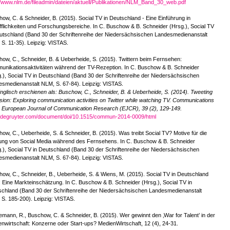
//www.nlm.de/fileadmin/dateien/aktuell/Publikationen/NLM_Band_30_web.pdf
ow, C. & Schneider, B. (2015). Social TV in Deutschland - Eine Einführung in
fflichkeiten und Forschungsbereiche. In C. Buschow & B. Schneider (Hrsg.), Social TV
utschland (Band 30 der Schriftenreihe der Niedersächsischen Landesmedienanstalt
S. 11-35). Leipzig: VISTAS.
ow, C., Schneider, B. & Ueberheide, S. (2015). Twittern beim Fernsehen:
nikationsaktivitäten während der TV-Rezeption. In C. Buschow & B. Schneider
.), Social TV in Deutschland (Band 30 der Schriftenreihe der Niedersächsischen
smedienanstalt NLM, S. 67-84). Leipzig: VISTAS.
nglisch erschienen als: Buschow, C., Schneider, B. & Ueberheide, S. (2014). Tweeting
ision: Exploring communication activities on Twitter while watching TV. Communications
e European Journal of Communication Research (EJCR), 39 (2), 129-149.
degruyter.com/document/doi/10.1515/commun-2014-0009/html
ow, C., Ueberheide, S. & Schneider, B. (2015). Was treibt Social TV? Motive für die
ung von Social Media während des Fernsehens. In C. Buschow & B. Schneider
.), Social TV in Deutschland (Band 30 der Schriftenreihe der Niedersächsischen
smedienanstalt NLM, S. 67-84). Leipzig: VISTAS.
ow, C., Schneider, B., Ueberheide, S. & Wiens, M. (2015). Social TV in Deutschland
 Eine Markteinschätzung. In C. Buschow & B. Schneider (Hrsg.), Social TV in
chland (Band 30 der Schriftenreihe der Niedersächsischen Landesmedienanstalt
S. 185-200). Leipzig: VISTAS.
mann, R., Buschow, C. & Schneider, B. (2015). Wer gewinnt den ‚War for Talent’ in der
nwirtschaft: Konzerne oder Start-ups? MedienWirtschaft, 12 (4), 24-31.