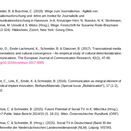
ider, B. & Buschow, C. (2018). Wege zum Journalismus - Agilität von
alismusforschung und -lehre am Institut für Journalistik und
nikationsforschung in Hannover. In A. Kreutziger-Herr, N. Noeske, N. K. Strohmann,
mat, M. Unseld & S. Weiss (Hrsg.), Wege. Festschrift für Susanne Rode-Breymann
13-324). Hildesheim, Zürich, New York: Georg Olms.
tz, D., Emde-Lachmund, K., Schneider, B. & Glanzner, B. (2017). Transnational media
sentations and cultural convergence – An empirical study of cultural deterritorialization.
unications. The European Journal of Communication Research, 42(1), 47-66.
org/10.1515/commun-2017-0005
t, C., Link, E., Emde, K. & Schneider, B. (2016). Communication as integral element of
dical implant innovation. BioNanoMaterials (Special Issue „Biofabrication“), 17 (1-2),
02.
ow, C. & Schneider, B. (2015). Future Potential of Social TV. In K. Mitschka (Hrsg.),
? Public Value Bericht 2014/15 (S. 18-21). Wien: Österreichischer Rundfunk (ORF).
ow, C. & Schneider, B. (Hrsg.). (2015). Social TV in Deutschland (Band 30 der
ftenreihe der Niedersächsischen Landesmedienanstalt (NLM). Leipzig: VISTAS.