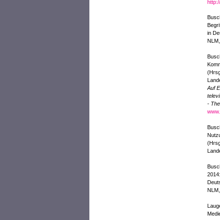
http:
Busch
Begri
in De
NLM, 
Busch
Kommu
(Hrsg
Lande
Auf E
telev
- Th
www.
Busch
Nutz
(Hrsg
Lande
Busch
2014:
Deuts
NLM, 
Lauge
Medie