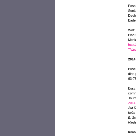
Possl
Socia
Dschu
Bade
Wolf,
Eine 
Medie
http:
TV.pd
2014
Busch
disru
63-7
Busch
commu
Jour
2014
Auf D
beim
B. Sc
Niede
Knabe