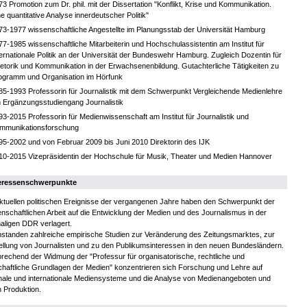
73 Promotion zum Dr. phil. mit der Dissertation "Konflikt, Krise und Kommunikation.
ne quantitative Analyse innerdeutscher Politik"
73-1977 wissenschaftliche Angestellte im Planungsstab der Universität Hamburg
77-1985 wissenschaftliche Mitarbeiterin und Hochschulassistentin am Institut für
ternationale Politik an der Universität der Bundeswehr Hamburg. Zugleich Dozentin für
etorik und Kommunikation in der Erwachsenenbildung. Gutachterliche Tätigkeiten zu
ogramm und Organisation im Hörfunk
85-1993 Professorin für Journalistik mit dem Schwerpunkt Vergleichende Medienlehre
 Ergänzungsstudiengang Journalistik
93-2015 Professorin für Medienwissenschaft am Institut für Journalistik und
mmunikationsforschung
95-2002 und von Februar 2009 bis Juni 2010 Direktorin des IJK
10-2015 Vizepräsidentin der Hochschule für Musik, Theater und Medien Hannover
eressenschwerpunkte
ktuellen politischen Ereignisse der vergangenen Jahre haben den Schwerpunkt der
nschaftlichen Arbeit auf die Entwicklung der Medien und des Journalismus in der
aligen DDR verlagert.
standen zahlreiche empirische Studien zur Veränderung des Zeitungsmarktes, zur
ellung von Journalisten und zu den Publikumsinteressen in den neuen Bundesländern.
rechend der Widmung der "Professur für organisatorische, rechtliche und
chaftliche Grundlagen der Medien" konzentrieren sich Forschung und Lehre auf
nale und internationale Mediensysteme und die Analyse von Medienangeboten und
 Produktion.