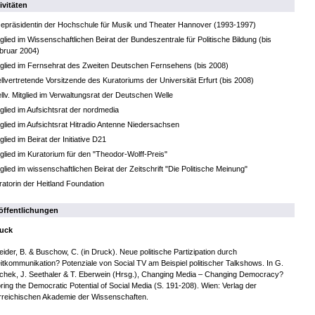
ivitäten
zepräsidentin der Hochschule für Musik und Theater Hannover (1993-1997)
tglied im Wissenschaftlichen Beirat der Bundeszentrale für Politische Bildung (bis
bruar 2004)
tglied im Fernsehrat des Zweiten Deutschen Fernsehens (bis 2008)
ellvertretende Vorsitzende des Kuratoriums der Universität Erfurt (bis 2008)
ellv. Mitglied im Verwaltungsrat der Deutschen Welle
tglied im Aufsichtsrat der nordmedia
tglied im Aufsichtsrat Hitradio Antenne Niedersachsen
glied im Beirat der Initiative D21
tglied im Kuratorium für den "Theodor-Wolff-Preis"
tglied im wissenschaftlichen Beirat der Zeitschrift "Die Politische Meinung"
ratorin der Heitland Foundation
öffentlichungen
ruck
ider, B. & Buschow, C. (in Druck). Neue politische Partizipation durch
itkommunikation? Potenziale von Social TV am Beispiel politischer Talkshows. In G.
chek, J. Seethaler & T. Eberwein (Hrsg.), Changing Media – Changing Democracy?
ring the Democratic Potential of Social Media (S. 191-208). Wien: Verlag der
rreichischen Akademie der Wissenschaften.