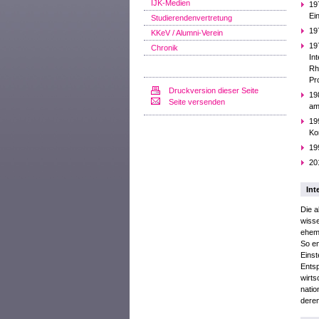
IJK-Medien
19
Ei
Studierendenvertretung
19
KKeV / Alumni-Verein
19
Chronik
In
Rh
Pr
Druckversion dieser Seite
19
Seite versenden
am
19
Ko
19
20
Int
Die a
wisse
ehem
So en
Einst
Entsp
wirts
natio
deren