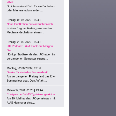
2026
Du interessierst Dich für ein Bachelor-
oder Masterstudium in den…
Freitag, 03.07.2026 | 15:43
Neue Publikation zu Nachrichtenwahl
In einer fragmentierten, polarisierten
Medienlandschaft mit einem…
Freitag, 26.06.2026 | 15:40
IJK-Podcast: BAM! Bock auf Morgen –
Die…
Hörtipp: Studierende des IJK haben im
vergangenen Semester eigene…
Montag, 22.06.2026 | 13:36
Danke für ein tolles Sommerfest!
Am vergangenen Freitag fand das IJK-
Sommerfest statt. Den Auftakt…
Mittwoch, 20.05.2026 | 13:44
Erfolgreiche DKMS Typisierungsaktion
Am 19. Mai hat das IJK gemeinsam mit
AIAS Hannover eine…