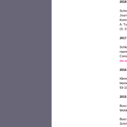
2018
Schne
Journ
Kommu
A. Tu
(S. 3
2017
Schlü
repre
Comm
doi.
2016
Klimm
biome
93-1
2015
Busch
Wohin
Busch
Schri