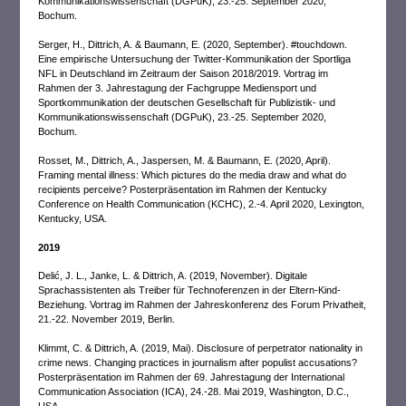
Kommunikationswissenschaft (DGPuK), 23.-25. September 2020,
Bochum.
Serger, H., Dittrich, A. & Baumann, E. (2020, September). #touchdown.
Eine empirische Untersuchung der Twitter-Kommunikation der Sportliga
NFL in Deutschland im Zeitraum der Saison 2018/2019. Vortrag im
Rahmen der 3. Jahrestagung der Fachgruppe Mediensport und
Sportkommunikation der deutschen Gesellschaft für Publizistik- und
Kommunikationswissenschaft (DGPuK), 23.-25. September 2020,
Bochum.
Rosset, M., Dittrich, A., Jaspersen, M. & Baumann, E. (2020, April).
Framing mental illness: Which pictures do the media draw and what do
recipients perceive? Posterpräsentation im Rahmen der Kentucky
Conference on Health Communication (KCHC), 2.-4. April 2020, Lexington,
Kentucky, USA.
2019
Delić, J. L., Janke, L. & Dittrich, A. (2019, November). Digitale
Sprachassistenten als Treiber für Technoferenzen in der Eltern-Kind-
Beziehung. Vortrag im Rahmen der Jahreskonferenz des Forum Privatheit,
21.-22. November 2019, Berlin.
Klimmt, C. & Dittrich, A. (2019, Mai). Disclosure of perpetrator nationality in
crime news. Changing practices in journalism after populist accusations?
Posterpräsentation im Rahmen der 69. Jahrestagung der International
Communication Association (ICA), 24.-28. Mai 2019, Washington, D.C.,