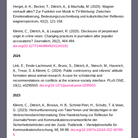
Herget, A.-K., Becker, T., Dittrich, A., & Machulla, M. (2025). Wagner
verkauft alles? Zur Funktion von Musik in TV-Werbung: Zwischen
Emotionalisierung, Bedeutungszuschreibung und kulturkritischer Reflexion.
wagnerspectrum, 42(2), 121-158.
Klimmt, C., Dittrich, A., & Leuppert, R. (2025). Disclosure of perpetrator
origin in crime news: Changing practices in journalism after populist
accusations? Journalism, 26(2), 464-484.
doi.org/10.1177/14648849241243191
2024
Link, E., Emde-Lachmund, K., Bruns, S., Dittrich, A., Stiesch, M., Haverich,
A., Treue, S. & Klimmt, C. (2024). Public controversy and citizens’ attitude
formation about animal research: A case for scholarship and
recommendations on conflicts at the science-society interface. PLoS ONE,
19(1), e0295503.
doi.org/10.1371/journal.pone.0295503
2023
Klimmt, C., Dittrich, A., Brosius, H. B., Schmid-Petri, H., Schultz, T. & Vowe,
G. (2023). Herkunftsnennung von Täter*innen und Verdächtigen in der
Verbrechensberichterstattung. Eine Handreichung zur Reflexion für
Journalist*innen und Kommunikationsverantwortliche der
Sicherheitsbehörden und der Justiz. Publizistik – Vierteljahreshefte für
Kommunikationsforschung, 68, 69-88.
doi.org/10.1007/s11616-022-00765-
5