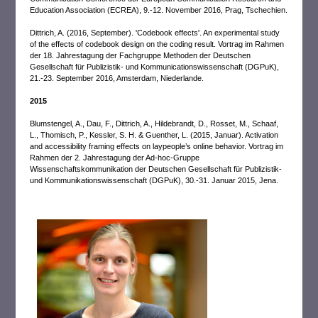
Education Association (ECREA), 9.-12. November 2016, Prag, Tschechien.
Dittrich, A. (2016, September). 'Codebook effects'. An experimental study
of the effects of codebook design on the coding result. Vortrag im Rahmen
der 18. Jahrestagung der Fachgruppe Methoden der Deutschen
Gesellschaft für Publizistik- und Kommunicationswissenschaft (DGPuK),
21.-23. September 2016, Amsterdam, Niederlande.
2015
Blumstengel, A., Dau, F., Dittrich, A., Hildebrandt, D., Rosset, M., Schaaf,
L., Thomisch, P., Kessler, S. H. & Guenther, L. (2015, Januar). Activation
and accessibility framing effects on laypeople’s online behavior. Vortrag im
Rahmen der 2. Jahrestagung der Ad-hoc-Gruppe
Wissenschaftskommunikation der Deutschen Gesellschaft für Publizistik-
und Kommunikationswissenschaft (DGPuK), 30.-31. Januar 2015, Jena.