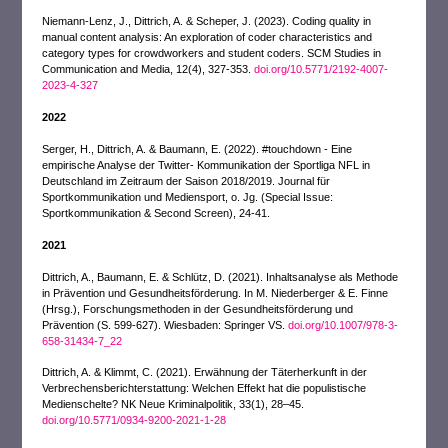
Niemann-Lenz, J., Dittrich, A. & Scheper, J. (2023). Coding quality in
manual content analysis: An exploration of coder characteristics and
category types for crowdworkers and student coders. SCM Studies in
Communication and Media, 12(4), 327-353.
doi.org/10.5771/2192-4007-
2023-4-327
2022
Serger, H., Dittrich, A. & Baumann, E. (2022). #touchdown - Eine
empirische Analyse der Twitter- Kommunikation der Sportliga NFL in
Deutschland im Zeitraum der Saison 2018/2019. Journal für
Sportkommunikation und Mediensport, o. Jg. (Special Issue:
Sportkommunikation & Second Screen), 24-41.
2021
Dittrich, A., Baumann, E. & Schlütz, D. (2021). Inhaltsanalyse als Methode
in Prävention und Gesundheitsförderung. In M. Niederberger & E. Finne
(Hrsg.), Forschungsmethoden in der Gesundheitsförderung und
Prävention (S. 599-627). Wiesbaden: Springer VS.
doi.org/10.1007/978-3-
658-31434-7_22
Dittrich, A. & Klimmt, C. (2021). Erwähnung der Täterherkunft in der
Verbrechensberichterstattung: Welchen Effekt hat die populistische
Medienschelte? NK Neue Kriminalpolitik, 33(1), 28–45.
doi.org/10.5771/0934-9200-2021-1-28