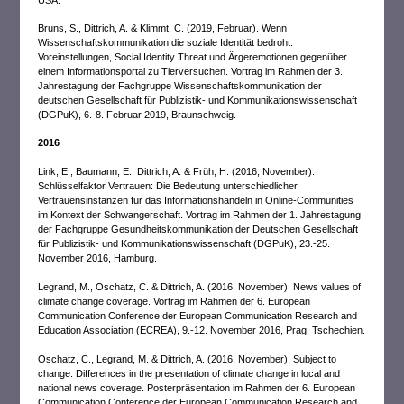
USA.
Bruns, S., Dittrich, A. & Klimmt, C. (2019, Februar). Wenn
Wissenschaftskommunikation die soziale Identität bedroht:
Voreinstellungen, Social Identity Threat und Ärgeremotionen gegenüber
einem Informationsportal zu Tierversuchen. Vortrag im Rahmen der 3.
Jahrestagung der Fachgruppe Wissenschaftskommunikation der
deutschen Gesellschaft für Publizistik- und Kommunikationswissenschaft
(DGPuK), 6.-8. Februar 2019, Braunschweig.
2016
Link, E., Baumann, E., Dittrich, A. & Früh, H. (2016, November).
Schlüsselfaktor Vertrauen: Die Bedeutung unterschiedlicher
Vertrauensinstanzen für das Informationshandeln in Online-Communities
im Kontext der Schwangerschaft. Vortrag im Rahmen der 1. Jahrestagung
der Fachgruppe Gesundheitskommunikation der Deutschen Gesellschaft
für Publizistik- und Kommunikationswissenschaft (DGPuK), 23.-25.
November 2016, Hamburg.
Legrand, M., Oschatz, C. & Dittrich, A. (2016, November). News values of
climate change coverage. Vortrag im Rahmen der 6. European
Communication Conference der European Communication Research and
Education Association (ECREA), 9.-12. November 2016, Prag, Tschechien.
Oschatz, C., Legrand, M. & Dittrich, A. (2016, November). Subject to
change. Differences in the presentation of climate change in local and
national news coverage. Posterpräsentation im Rahmen der 6. European
Communication Conference der European Communication Research and