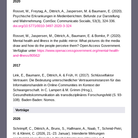
2020
Rosset, M., Freytag, A., Dittrich, A., Jaspersen, M. & Baumann, E. (2020).
Psychische Erkrankungen in Medienberichten. Befunde zur Darstellung
und Wahrnehmung. ComSoc Communicatio Socialis, 53(3), 324-336.
doi.org/10.5771/0010-3497-2020-3-324
Rosset, M., Jaspersen, M., Dittrich, A., Baumann, E. & Bomke, P. (2020).
Mental health and illness in the public mirror. What pictures do the media
draw and how do the people perceive them? Open Access Government.
Verfügbar unter
https://www.openaccessgovernment.org/mental-health-
and-illness/80562/
2017
Link, E., Baumann, E., Dittrich, A. & Früh, H. (2017). Schlüsselfaktor
Vertrauen: Die Bedeutung unterschiedlicher Vertrauensinstanzen für das
Informationshandeln in Online-Communities im Kontext der
Schwangerschaft. In C. Lampert & M. Grimm (Hrsg.),
Gesundheitskommunikation als transdisziplinäres Forschungsfeld (S. 93-
108). Baden-Baden: Nomos.
Vorträge
2026
Schrimpff, C., Dittrich, A., Bruns, S., Halfmann, A., Naab, T., Schmid-Petri,
H. & Klimmt, C. (2026, 21.-23. Januar). Intendierte Wirkungen