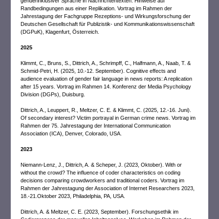
genderinklusiver Sprache in Nachrichtentexten: Hinweise auf
Randbedingungen aus einer Replikation. Vortrag im Rahmen der
Jahrestagung der Fachgruppe Rezeptions‐ und Wirkungsforschung der
Deutschen Gesellschaft für Publizistik‐ und Kommunikationswissenschaft
(DGPuK), Klagenfurt, Österreich.
2025
Klimmt, C., Bruns, S., Dittrich, A., Schrimpff, C., Halfmann, A., Naab, T. &
Schmid-Petri, H. (2025, 10.-12. September). Cognitive effects and
audience evaluation of gender fair language in news reports: A replication
after 15 years. Vortrag im Rahmen 14. Konferenz der Media Psychology
Division (DGPs), Duisburg.
Dittrich, A., Leuppert, R., Meltzer, C. E. & Klimmt, C. (2025, 12.-16. Juni).
Of secondary interest? Victim portrayal in German crime news. Vortrag im
Rahmen der 75. Jahrestagung der International Communication
Association (ICA), Denver, Colorado, USA.
2023
Niemann-Lenz, J., Dittrich, A. & Scheper, J. (2023, Oktober). With or
without the crowd? The influence of coder characteristics on coding
decisions comparing crowdworkers and traditional coders. Vortrag im
Rahmen der Jahrestagung der Association of Internet Researchers 2023,
18.-21.Oktober 2023, Philadelphia, PA, USA.
Dittrich, A. & Meltzer, C. E. (2023, September). Forschungsethik im