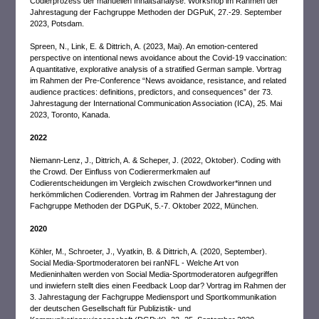
Codierprozess der manuellen Inhaltsanalyse. Workshop im Rahmen der
Jahrestagung der Fachgruppe Methoden der DGPuK, 27.-29. September
2023, Potsdam.
Spreen, N., Link, E. & Dittrich, A. (2023, Mai). An emotion-centered
perspective on intentional news avoidance about the Covid-19 vaccination:
A quantitative, explorative analysis of a stratified German sample. Vortrag
im Rahmen der Pre-Conference “News avoidance, resistance, and related
audience practices: definitions, predictors, and consequences” der 73.
Jahrestagung der International Communication Association (ICA), 25. Mai
2023, Toronto, Kanada.
2022
Niemann-Lenz, J., Dittrich, A. & Scheper, J. (2022, Oktober). Coding with
the Crowd. Der Einfluss von Codierermerkmalen auf
Codierentscheidungen im Vergleich zwischen Crowdworker*innen und
herkömmlichen Codierenden. Vortrag im Rahmen der Jahrestagung der
Fachgruppe Methoden der DGPuK, 5.-7. Oktober 2022, München.
2020
Köhler, M., Schroeter, J., Vyatkin, B. & Dittrich, A. (2020, September).
Social Media-Sportmoderatoren bei ranNFL - Welche Art von
Medieninhalten werden von Social Media-Sportmoderatoren aufgegriffen
und inwiefern stellt dies einen Feedback Loop dar? Vortrag im Rahmen der
3. Jahrestagung der Fachgruppe Mediensport und Sportkommunikation
der deutschen Gesellschaft für Publizistik- und