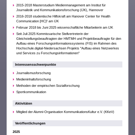
2015-2018 Masterstudium Medienmanagement am Institut für
Journalistik und Kommunikationsforschung (IJK), Hannover
2016-2018 studentische Hilfskraft am Hanover Center for Health
Communication [HC]² am IJK
Februar 2018 bis Juni 2025 wissenschaftliche Mitarbeiterin am IJK
Seit Juli 2025 Kommissarische Stellvertreterin der
Gleichstellungsbeauftragten der HMTMH und Projektbeauftragte für den
Aufbau eines Forschungsinformationssystems (FIS) im Rahmen des
Hochschule.digital-Niedersachsen Projekts "Aufbau eines Netzwerkes
und Services zu Forschungsinformationen"
Interessensschwerpunkte
Journalismusforschung
Medieninhaltsforschung
Methoden der empirischen Sozialforschung
Sportkommunikation
Aktivitäten
Mitglied der Alumni-Organisation KommunikationsKultur e.V. (KKeV)
Veröffentlichungen
2025