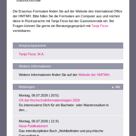
Gasthochschule
Die Erasmus-Formulare finden Sie auf der Website des International Office
der HMTMH. Bitte füllen Sie die Formulare am Computer aus und reichen
diese in Rücksprache mit Tanja Fisse bei der Gastuniversität ein. Bei
Fragen können Sie gerne ein Beratungsgespräch mit
Tanja Fisse
vereinbaren.
Ansprechpartnerin
Tanja Fisse, M.A.
Weitere Informationen
Weitere Informationen finden Sie auf der
Website der HMTMH
.
Meldungen
Alle
Montag, 06.07.2026 | 20:51
IJK bei Hochschulinformationstagen 2026
Du interessierst Dich für ein Bachelor- oder Masterstudium in
den…
Montag, 06.07.2026 | 12:31
Neue Publikationen!
Das interdisziplinäre Buch „Wohlbefinden und psychische
Gesundheit in…