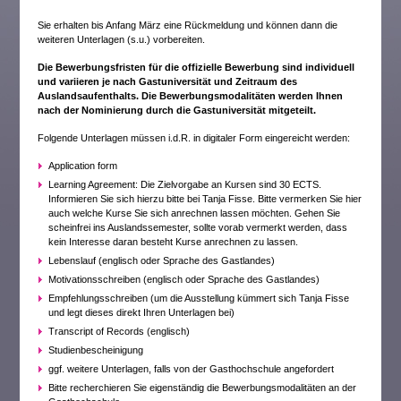
Sie erhalten bis Anfang März eine Rückmeldung und können dann die
weiteren Unterlagen (s.u.) vorbereiten.
Die Bewerbungsfristen für die offizielle Bewerbung sind individuell
und variieren je nach Gastuniversität und Zeitraum des
Auslandsaufenthalts. Die Bewerbungsmodalitäten werden Ihnen
nach der Nominierung durch die Gastuniversität mitgeteilt.
Folgende Unterlagen müssen i.d.R. in digitaler Form eingereicht werden:
Application form
Learning Agreement: Die Zielvorgabe an Kursen sind 30 ECTS.
Informieren Sie sich hierzu bitte bei Tanja Fisse. Bitte vermerken Sie hier
auch welche Kurse Sie sich anrechnen lassen möchten. Gehen Sie
scheinfrei ins Auslandssemester, sollte vorab vermerkt werden, dass
kein Interesse daran besteht Kurse anrechnen zu lassen.
Lebenslauf (englisch oder Sprache des Gastlandes)
Motivationsschreiben (englisch oder Sprache des Gastlandes)
Empfehlungsschreiben (um die Ausstellung kümmert sich Tanja Fisse
und legt dieses direkt Ihren Unterlagen bei)
Transcript of Records (englisch)
Studienbescheinigung
ggf. weitere Unterlagen, falls von der Gasthochschule angefordert
Bitte recherchieren Sie eigenständig die Bewerbungsmodalitäten an der