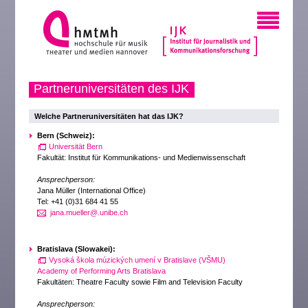
Partneruniversitäten des IJK
Welche Partneruniversitäten hat das IJK?
Bern (Schweiz):
Universität Bern
Fakultät: Institut für Kommunikations- und Medienwissenschaft
Ansprechperson:
Jana Müller (International Office)
Tel: +41 (0)31 684 41 55
jana.mueller@.unibe.ch
Bratislava (Slowakei):
Vysoká škola múzických umení v Bratislave (VŠMU)
Academy of Performing Arts Bratislava
Fakultäten: Theatre Faculty sowie Film and Television Faculty
Ansprechperson: