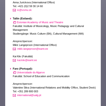
Anna Jurickova (International Office)
Tel: +421 (0)2 59 30 14 60
ic@vsmu.sk
Tallin (Estland):
Estonian Academy of Music and Theatre
Fakultät: Institute of Musicology, Music Pedagogy and Cultural
Management
Studiengänge: Music Culture (BA), Cultural Management (MA)
Ansprechperson:
Mikk Langeproon (International Office)
mikk.langeproon@eamt.ee
Kai Kiiv (Fakultät)
kai.kiiv@eamt.ee
Faro (Portugal):
Universidade do Algarve
Fakultät: School of Education and Communication
Ansprechperson:
Valentine Silva (International Relations and Mobility Office, Student Desk)
Tel: +351 289 800 003
international@ualg.pt