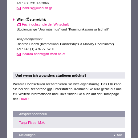
Tel.: +30 2310992066
baltzis@jour.auth.gr
Wien (Österreich):
Fachhochschule der Wirtschaft
Studiengänge "Journalismus" und "Kommunikationswirtschaft"
Ansprechperson:
Ricarda Hechtl (International Partnerships & Mobility Coordinator)
Tel.: +43 (1) 476 77-5750
ricarda.hechtl@fh-wien.ac.at
Und wenn ich woanders studieren möchte?
Weitere Hochschulen recherchieren Sie bitte eigenständig. Das IJK kann
Sie bei der Recherche ggf. unterstützen. Kommen Sie also gerne auf uns
zu. Weitere Informationen und Links finden Sie auch auf der Homepage
des
DAAD
.
Ansprechpartnerin
Tanja Fisse, M.A.
Meldungen
Alle