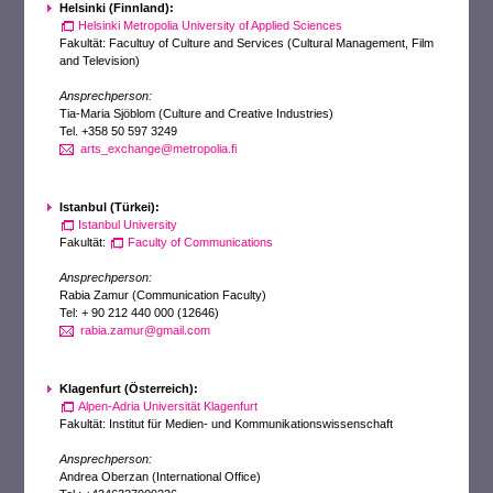
Helsinki (Finnland):
Helsinki Metropolia University of Applied Sciences
Fakultät: Facultuy of Culture and Services (Cultural Management, Film
and Television)
Ansprechperson:
Tia-Maria Sjöblom (Culture and Creative Industries)
Tel. +358 50 597 3249
arts_exchange@metropolia.fi
Istanbul (Türkei):
Istanbul University
Fakultät:
Faculty of Communications
Ansprechperson:
Rabia Zamur (Communication Faculty)
Tel: + 90 212 440 000 (12646)
rabia.zamur@gmail.com
Klagenfurt (Österreich):
Alpen-Adria Universität Klagenfurt
Fakultät: Institut für Medien- und Kommunikationswissenschaft
Ansprechperson:
Andrea Oberzan (International Office)