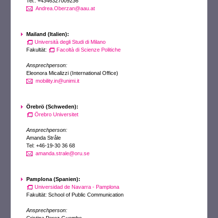
Tel.: +4346327009236
Andrea.Oberzan@aau.at
Mailand (Italien):
Università degli Studi di Milano
Fakultät:
Facoltà di Scienze Politiche
Ansprechperson:
Eleonora Micalizzi (International Office)
mobility.in@unimi.it
Örebrö (Schweden):
Örebro Universitet
Ansprechperson:
Amanda Stråle
Tel: +46-19-30 36 68
amanda.strale@oru.se
Pamplona (Spanien):
Universidad de Navarra - Pamplona
Fakultät: School of Public Communication
Ansprechperson: