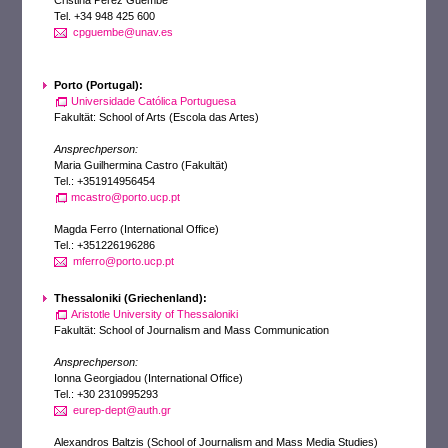
Cristina Perez Guembe
Tel. +34 948 425 600
cpguembe@unav.es
Porto (Portugal):
Universidade Católica Portuguesa
Fakultät: School of Arts (Escola das Artes)
Ansprechperson:
Maria Guilhermina Castro (Fakultät)
Tel.: +351914956454
mcastro@porto.ucp.pt
Magda Ferro (International Office)
Tel.: +351226196286
mferro@porto.ucp.pt
Thessaloniki (Griechenland):
Aristotle University of Thessaloniki
Fakultät: School of Journalism and Mass Communication
Ansprechperson:
Ionna Georgiadou (International Office)
Tel.: +30 2310995293
eurep-dept@auth.gr
Alexandros Baltzis (School of Journalism and Mass Media Studies)