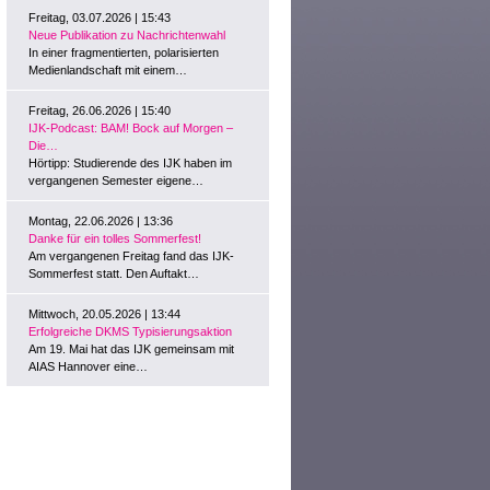
Freitag, 03.07.2026 | 15:43
Neue Publikation zu Nachrichtenwahl
In einer fragmentierten, polarisierten
Medienlandschaft mit einem…
Freitag, 26.06.2026 | 15:40
IJK-Podcast: BAM! Bock auf Morgen –
Die…
Hörtipp: Studierende des IJK haben im
vergangenen Semester eigene…
Montag, 22.06.2026 | 13:36
Danke für ein tolles Sommerfest!
Am vergangenen Freitag fand das IJK-
Sommerfest statt. Den Auftakt…
Mittwoch, 20.05.2026 | 13:44
Erfolgreiche DKMS Typisierungsaktion
Am 19. Mai hat das IJK gemeinsam mit
AIAS Hannover eine…