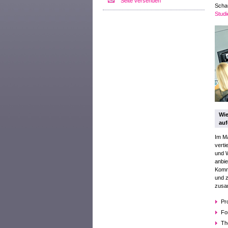
Seite versenden
Schau
Stud
Wie
au
Im M
verti
und W
anbie
Kommu
und z
zusa
Pr
Fo
Th