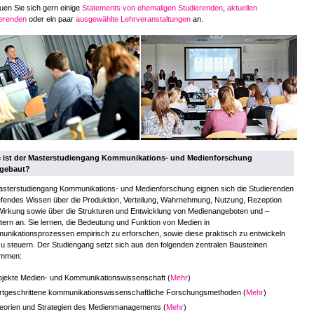
en Sie sich gern einige
Statements von ehemaligen Studierenden
,
aktuellen
ierenden
oder ein paar
ausgewählte Lehrveranstaltungen
an.
 ist der Masterstudiengang Kommunikations- und Medienforschung
fgebaut?
asterstudiengang Kommunikations- und Medienforschung eignen sich die Studierenden
efendes Wissen über die Produktion, Verteilung, Wahrnehmung, Nutzung, Rezeption
irkung sowie über die Strukturen und Entwicklung von Medienangeboten und –
tern an. Sie lernen, die Bedeutung und Funktion von Medien in
nikationsprozessen empirisch zu erforschen, sowie diese praktisch zu entwickeln
u steuern. Der Studiengang setzt sich aus den folgenden zentralen Bausteinen
mmen:
ojekte Medien- und Kommunikationswissenschaft (
Mehr
)
rtgeschrittene kommunikationswissenschaftliche Forschungsmethoden (
Mehr
)
eorien und Strategien des Medienmanagements (
Mehr
)