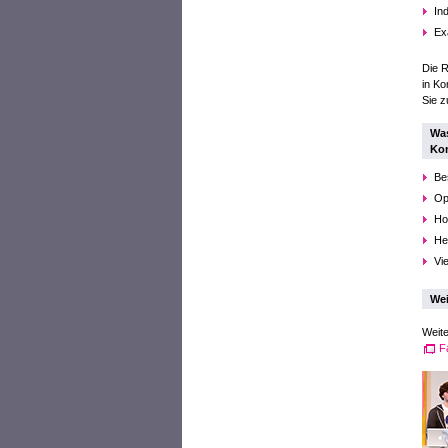
In
Ex
Die R
in K
Sie z
Was
Ko
Be
Op
Ho
He
Vie
Wei
Weite
F