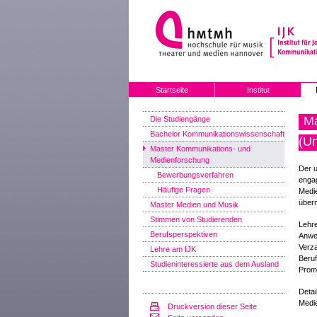
Startseite
Institut
Ma
Die Studiengänge
Bachelor Kommunikationswissenschaft
(Un
Master Kommunikations- und
Medienforschung
Der u
Bewerbungsverfahren
engag
Häufige Fragen
Medi
über
Master Medien und Musik
Stimmen von Studierenden
Lehr
Berufsperspektiven
Anwe
Verz
Lehre am IJK
Beruf
Studieninteressierte aus dem Ausland
Promo
Detai
Medi
Druckversion dieser Seite