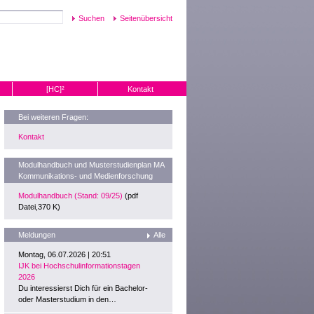
Seitenübersicht
[HC]²
Kontakt
Bei weiteren Fragen:
Kontakt
Modulhandbuch und Musterstudienplan MA
Kommunikations- und Medienforschung
Modulhandbuch (Stand: 09/25)
(pdf
Datei,370 K)
Meldungen
Alle
Montag, 06.07.2026 | 20:51
IJK bei Hochschulinformationstagen
2026
Du interessierst Dich für ein Bachelor-
oder Masterstudium in den…