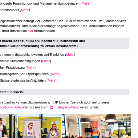
dividuelle Forschungs- und Managementkompetenzen (
Mehr
)
amensmodul (
Mehr
)
egelstudienzeit beträgt vier Semester. Das Studium wird mit dem Titel „Master of Arts
ommunikations- und Medienforschung“ abgeschlossen. Das Modulhandbuch können
u Ihrer Information
hier
herunterladen.
 macht das Studium am Institut für Journalistik und
mmunikationsforschung zu etwas Besonderem?
stnoten in deutschlandweiten Uni-Rankings (
Mehr
)
timale Studienbedingungen (
Mehr
)
her Praxisbezug (
Mehr
)
rvorragende Berufsperspektiven (
Mehr
)
lfältige studentische Aktivitäten (
Mehr
)
tere Eindrücke
re Eindrücke vom Studienleben am IJK können Sie sich auch auf unserer
acebook-Seite
oder auf unserem
Instagram-Kanal
verschaffen.