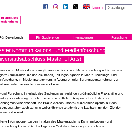
English
Für Bewerbende
Für Studierende
Internationales
Forschung
ster Kommunikations- und Medienforschung
iversitätsabschluss Master of Arts)
niversitäre Masterstudiengang Kommunikations- und Medienforschung richtet sich an
ierte Studierende, die das Ziel haben, Leitungsaufgaben in Markt-, Meinungs- und
enforschung, im Medienmanagement, in Agenturen oder Beratungsunternehmen zu
nehmen oder die eine Promotion anstreben.
e und Forschung innerhalb des Studiengangs verbinden größtmögliche Praxisnähe und
ndungsorientierung mit hohem wissenschaftlichem Anspruch. Durch die enge
ahnung von Wissenschaft und Praxis werden unsere Studierenden optimal auf den
seinstieg, aber auch auf eine weiterführende akademische Laufbahn mit dem Ziel der
tion vorbereitet.
llierte Informationen zu den Inhalten des Masterstudiums Kommunikations- und
enforschung können Sie den folgenden Modulbeschreibungen entnehmen.