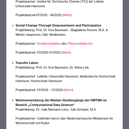
Projektpartner: Institut für Technische Chemie (TCI) der Leibniz
Universität Hannover
Projektlaufzeit:07/2018 - 06/2020 (
Mehr
)
Social Change Through Empowerment and Participation
Projektleitung:
Prof. Dr. Eva Baumann ,
Magdalena Rosset, M.A. &
Miriam Jaspersen, Dipl. Medienwiss.
Projektpartner:
Resilienzinitiative
des
Pflanzenklinikums
Projektlaufzeit: 07/2020-07/2022 (
Mehr
)
Transfer Leben
Projektleitung: Prof. Dr. Eva Baumann, Dr. Elena Link
Projektpartner: Leibnitz Universität Hannover, Medizinische Hochschule
Hannover, Hochschule Hannover
Projektlaufzeit: 07/2019 – 07/2024 (
Mehr
)
Weiterentwicklung der Medien-Studiengänge der HMTMH im
Bereich „Computational Data Science“
Projektleitung: Dr. Julia Niemann-Lenz, Jule Scheper, M.A.
Projektpartner: Gefördert durch das Niedersächsische Ministerium für
Wissenschaft und Kultur