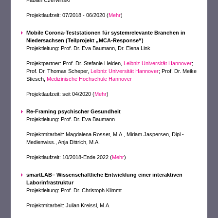
Fabian Czerwinski
Projektlaufzeit: 07/2018 - 06/2020 (
Mehr
)
Mobile Corona-Teststationen für systemrelevante Branchen in
Niedersachsen (Teilprojekt „MCA-Response“)
Projektleitung: Prof. Dr. Eva Baumann, Dr. Elena Link
Projektpartner: Prof. Dr. Stefanie Heiden,
Leibniz Universität Hannover
;
Prof. Dr. Thomas Scheper,
Leibniz Universität Hannover
; Prof. Dr. Meike
Stiesch,
Medizinische Hochschule Hannover
Projektlaufzeit: seit 04/2020 (
Mehr
)
Re-Framing psychischer Gesundheit
Projektleitung: Prof. Dr. Eva Baumann
Projektmitarbeit: Magdalena Rosset, M.A., Miriam Jaspersen, Dipl.-
Medienwiss., Anja Dittrich, M.A.
Projektlaufzeit: 10/2018-Ende 2022 (
Mehr
)
smartLAB– Wissenschaftliche Entwicklung einer interaktiven
Laborinfrastruktur
Projektleitung: Prof. Dr. Christoph Klimmt
Projektmitarbeit: Julian Kreissl, M.A.