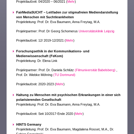
Projektlaufzeit: 04/2020 – 06/2021 (
Mehr
)
FairMediaSUCHT – Leitfaden zur stigmafreien Mediendarstellung
von Menschen mit Suchtkrankheiten
Projektleitung: Prof. Dr. Eva Baumann, Anna Freytag, M.A.
Projektpartner: Prof. Dr Georg Schomerus
Universitätsklinik Leipzig
Projektlaufzeit: 12/ 2019-12/2021 (
Mehr
)
Forschungsethik in der Kommunikations- und
Medienwissenschaft (FeKom)
Projektleitung: Dr. Elena Link
Projektpartner: Prof. Dr. Daniela Schlütz
(Filmuniversität Babelsberg)
,
Prof. Dr. Wiebke Möhring
(TU Dortmund)
Projektlaufzeit: 2020-2023 (
Mehr
)
Haltung zu Menschen mit psychischen Erkrankungen in einer sich
polarisierenden Gesellschaft
Projektleitung: Prof. Dr. Eva Baumann, Anna Freytag, M.A.
Projektlaufzeit: Seit 10/2017-Ende 2020 (
Mehr
)
HINTS Germany
Projektleitung: Prof. Dr. Eva Baumann, Magdalena Rosset, M.A., Dr.