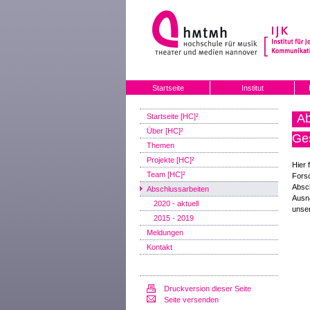
Startseite
Institut
Ab
Startseite [HC]²
Über [HC]²
Ge
Themen
Projekte [HC]²
Hier 
Team [HC]²
Forsc
Absch
Abschlussarbeiten
Ausn
2020 - aktuell
unse
2015 - 2019
Meldungen
Kontakt
Druckversion dieser Seite
Seite versenden