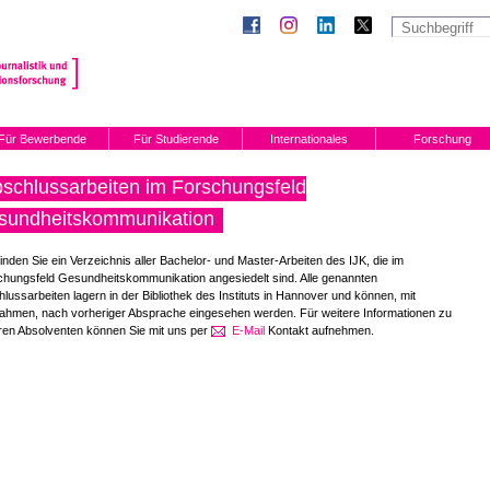
Für Bewerbende
Für Studierende
Internationales
Forschung
schlussarbeiten im Forschungsfeld
sundheitskommunikation
finden Sie ein Verzeichnis aller Bachelor- und Master-Arbeiten des IJK, die im
hungsfeld Gesundheitskommunikation angesiedelt sind. Alle genannten
lussarbeiten lagern in der Bibliothek des Instituts in Hannover und können, mit
ahmen, nach vorheriger Absprache eingesehen werden. Für weitere Informationen zu
ren Absolventen können Sie mit uns per
E-Mail
Kontakt aufnehmen.