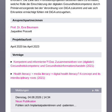
erfordern. Die Ziele des Promotionsprojektes bestehen darin zu ermitteln,
welche Rolle die Einschätzung der digitalen Gesundheitskompetenz durch
Primärversorgende bei der Verordnung von DiGA zukommt und wie sich
Erkrankte ermächtigt fühlen mit DiGA umzugehen.
Ansprechpartner.innen
Prof. Dr. Eva Baumann
Jaqueline Posselt
Projektlaufzeit
April 2020 bis April 2023
Vorträge
Kompetent und informierter?! Das Zusammenwirken von (digitaler)
Gesundheitskompetenz und Gesundheitsinformationshandeln (2021)
Health literacy + media literacy = digital health literacy? A concept and its
interdisciplinary roots (2021)
Meldungen
Alle
Dienstag, 04.08.2026 | 14:34
Neue Publikation
Fühlen sich Implantatpatientinnen und -patienten…