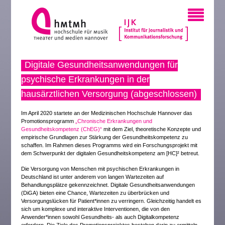
Digitale Gesundheitsanwendungen für
psychische Erkrankungen in der
hausärztlichen Versorgung (abgeschlossen)
Im April 2020 startete an der Medizinischen Hochschule Hannover das
Promotionsprogramm
„Chronische Erkrankungen und
Gesundheitskompetenz (ChEG)“
mit dem Ziel, theoretische Konzepte und
empirische Grundlagen zur Stärkung der Gesundheitskompetenz zu
schaffen. Im Rahmen dieses Programms wird ein Forschungsprojekt mit
dem Schwerpunkt der digitalen Gesundheitskompetenz am [HC]² betreut.
Die Versorgung von Menschen mit psychischen Erkrankungen in
Deutschland ist unter anderem von langen Wartezeiten auf
Behandlungsplätze gekennzeichnet. Digitale Gesundheitsanwendungen
(DiGA) bieten eine Chance, Wartezeiten zu überbrücken und
Versorgungslücken für Patient*innen zu verringern. Gleichzeitig handelt es
sich um komplexe und interaktive Interventionen, die von den
Anwender*innen sowohl Gesundheits- als auch Digitalkompetenz