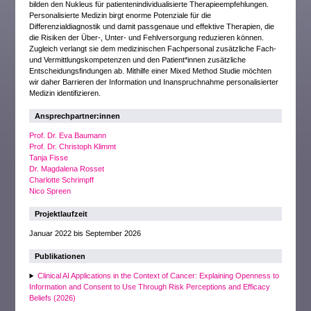
bilden den Nukleus für patientenindividualisierte Therapieempfehlungen.
Personalisierte Medizin birgt enorme Potenziale für die
Differenzialdiagnostik und damit passgenaue und effektive Therapien, die
die Risiken der Über-, Unter- und Fehlversorgung reduzieren können.
Zugleich verlangt sie dem medizinischen Fachpersonal zusätzliche Fach-
und Vermittlungskompetenzen und den Patient*innen zusätzliche
Entscheidungsfindungen ab. Mithilfe einer Mixed Method Studie möchten
wir daher Barrieren der Information und Inanspruchnahme personalisierter
Medizin identifizieren.
Ansprechpartner:innen
Prof. Dr. Eva Baumann
Prof. Dr. Christoph Klimmt
Tanja Fisse
Dr. Magdalena Rosset
Charlotte Schrimpff
Nico Spreen
Projektlaufzeit
Januar 2022 bis September 2026
Publikationen
Clinical AI Applications in the Context of Cancer: Explaining Openness to
Information and Consent to Use Through Risk Perceptions and Efficacy
Beliefs (2026)