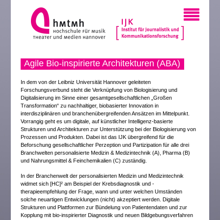
Agile Bio-inspirierte Architekturen (ABA)
In dem von der Leibniz Universität Hannover geleiteten
Forschungsverbund steht die Verknüpfung von Biologisierung und
Digitalisierung im Sinne einer gesamtgesellschaftlichen „Großen
Transformation“ zu nachhaltiger, biobasierter Innovation in
interdisziplinären und branchenübergreifenden Ansätzen im Mittelpunkt.
Vorrangig geht es um digitale, auf künstlicher Intelligenz-basierte
Strukturen und Architekturen zur Unterstützung bei der Biologisierung von
Prozessen und Produkten. Dabei ist das IJK übergreifend für die
Beforschung gesellschaftlicher Perzeption und Partizipation für alle drei
Branchwelten personalisierte Medizin & Medizintechnik (A), Pharma (B)
und Nahrungsmittel & Feinchemikalien (C) zuständig.
In der Branchenwelt der personalisierten Medizin und Medizintechnik
widmet sich [HC]² am Beispiel der Krebsdiagnostik und -
therapieempfehlung der Frage, wann und unter welchen Umständen
solche neuartigen Entwicklungen (nicht) akzeptiert werden. Digitale
Strukturen und Plattformen zur Bündelung von Patientendaten und zur
Kopplung mit bio-inspirierter Diagnostik und neuen Bildgebungsverfahren